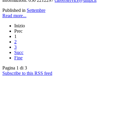
informazioni: 050 2212297
careerservice@unipi.it
Published in
Settembre
Read more...
Inizio
Prec
1
2
3
Succ
Fine
Pagina 1 di 3
Subscribe to this RSS feed
English News
Rassegna stampa
Rassegna video
Archivio Comunicati Stampa