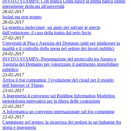
INVITO STAMPA: Con Banca Unipi nasce la prima banca online
interamente dedicata all'università
28-02-2017
Isolati ma non troppo
28-02-2017
La genetica molecolare, un aiuto per salvare le specie
dall’estinzione: il caso della lontra dal pelo liscio
27-02-2017
Università di Pisa e Agenzia del Demanio uniti per migliorare la
qualità e il controllo della spesa nel settore dei lavori pubblici
24-02-2017
INVITO STAMPA: Presentazione del protocollo tra Ateneo e
Agenzia del Demanio per valorizzare il patrimonio immobiliare
pubblico
23-02-2017
Arriva il fog computing, l’evoluzione del cloud per il mondo
dell’Internet of Things
23-02-2017
A Ingegneria il convegno sul Building Information Modeling,
metodologia innovativa per la filiera delle costruzioni
22-02-2017
A Informatica un convegno internazionale sul fog computing
22-02-2017
Camminare nel tempo: la sicurezza dei pedoni in un’indagine fra
storia e ingegneria