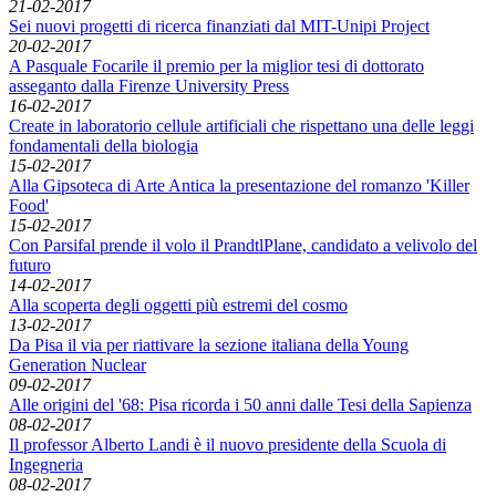
21-02-2017
Sei nuovi progetti di ricerca finanziati dal MIT-Unipi Project
20-02-2017
A Pasquale Focarile il premio per la miglior tesi di dottorato
asseganto dalla Firenze University Press
16-02-2017
Create in laboratorio cellule artificiali che rispettano una delle leggi
fondamentali della biologia
15-02-2017
Alla Gipsoteca di Arte Antica la presentazione del romanzo 'Killer
Food'
15-02-2017
Con Parsifal prende il volo il PrandtlPlane, candidato a velivolo del
futuro
14-02-2017
Alla scoperta degli oggetti più estremi del cosmo
13-02-2017
Da Pisa il via per riattivare la sezione italiana della Young
Generation Nuclear
09-02-2017
Alle origini del '68: Pisa ricorda i 50 anni dalle Tesi della Sapienza
08-02-2017
Il professor Alberto Landi è il nuovo presidente della Scuola di
Ingegneria
08-02-2017