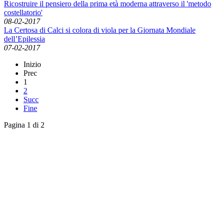
Ricostruire il pensiero della prima età moderna attraverso il 'metodo
costellatorio'
08-02-2017
La Certosa di Calci si colora di viola per la Giornata Mondiale
dell’Epilessia
07-02-2017
Inizio
Prec
1
2
Succ
Fine
Pagina 1 di 2
English News
Rassegna stampa
Rassegna video
Archivio Comunicati Stampa