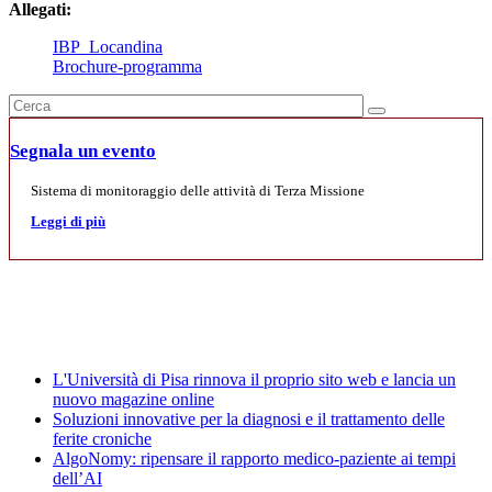
Allegati:
IBP_Locandina
Brochure-programma
Segnala un evento
Sistema di monitoraggio delle attività di Terza Missione
Leggi di più
Mostre
News
L'Università di Pisa rinnova il proprio sito web e lancia un
nuovo magazine online
Soluzioni innovative per la diagnosi e il trattamento delle
ferite croniche
AlgoNomy: ripensare il rapporto medico-paziente ai tempi
dell’AI