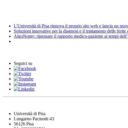
Mostre
News
L'Università di Pisa rinnova il proprio sito web e lancia un nu
Soluzioni innovative per la diagnosi e il trattamento delle ferite
AlgoNomy: ripensare il rapporto medico-paziente ai tempi dell
Archivio Eventi
Seguici su
Università di Pisa
Lungarno Pacinotti 43
56126 Pisa