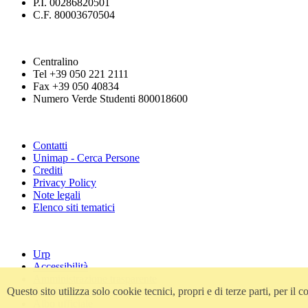
P.I. 00286820501
C.F. 80003670504
Centralino
Tel +39 050 221 2111
Fax +39 050 40834
Numero Verde Studenti 800018600
Contatti
Unimap - Cerca Persone
Crediti
Privacy Policy
Note legali
Elenco siti tematici
Urp
Accessibilità
Amministrazione trasparente
Questo sito utilizza solo cookie tecnici, propri e di terze parti, per i
Atti di notifica
Albo ufficiale