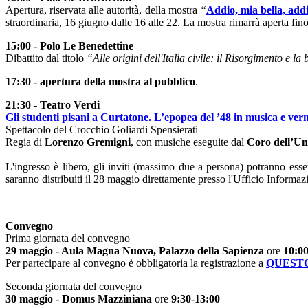
Apertura, riservata alle autorità, della mostra
“
Addio, mia bella, add
straordinaria, 16 giugno dalle 16 alle 22. La mostra rimarrà aperta fin
15:00 - Polo Le Benedettine
Dibattito dal titolo
“Alle origini dell'Italia civile: il Risorgimento e l
17:30 - apertura della mostra al pubblico
.
21:30 - Teatro Verdi
Gli studenti pisani a Curtatone. L’epopea del ’48 in musica e ver
Spettacolo del Crocchio Goliardi Spensierati
Regia di
Lorenzo Gremigni
, con musiche eseguite dal
Coro dell’Uni
L'ingresso è libero, gli inviti (massimo due a persona) potranno esser
saranno distribuiti il 28 maggio direttamente presso l'Ufficio Informazi
Convegno
Prima giornata del convegno
29 maggio - Aula Magna Nuova, Palazzo della Sapienza
ore
10:00
Per partecipare al convegno è obbligatoria la registrazione a
QUEST
Seconda giornata del convegno
30 maggio - Domus Mazziniana
ore
9:30-13:00