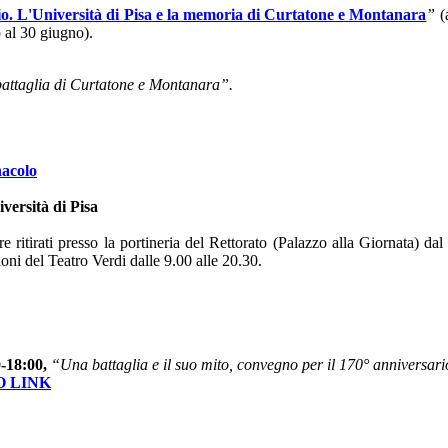
io. L'Università di Pisa e la memoria di Curtatone e Montanara
”
(a
o al 30 giugno).
a battaglia di Curtatone e Montanara”.
nacolo
versità di Pisa
e ritirati presso la portineria del Rettorato (Palazzo alla Giornata) dal
oni del Teatro Verdi dalle 9.00 alle 20.30.
-18:00,
“Una battaglia e il suo mito, convegno per il 170° anniversar
O LINK