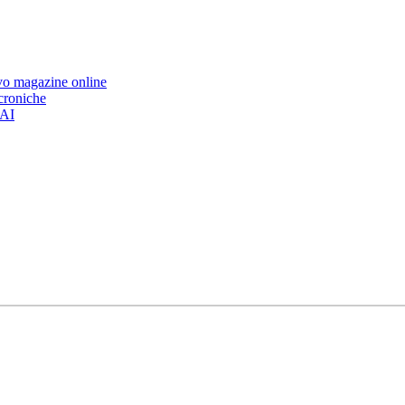
ovo magazine online
 croniche
’AI