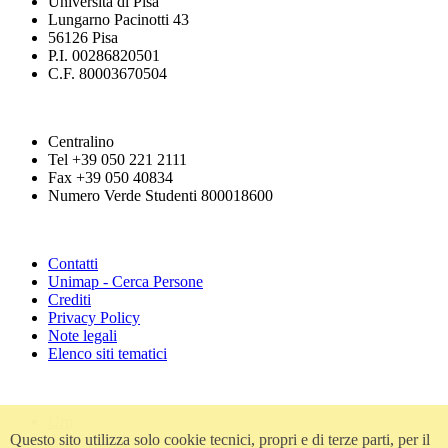
Università di Pisa
Lungarno Pacinotti 43
56126 Pisa
P.I. 00286820501
C.F. 80003670504
Centralino
Tel +39 050 221 2111
Fax +39 050 40834
Numero Verde Studenti 800018600
Contatti
Unimap - Cerca Persone
Crediti
Privacy Policy
Note legali
Elenco siti tematici
Urp
Questo sito utilizza solo cookie tecnici, propri e di terze parti, per il
Accessibilità