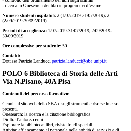
- controllo dell’ordinamento dei libri sugli scaffali
- ricerca in Onesearch dei libri in programma d’esame
Numero studenti ospitabili
: 2 (1/07/2019-31/07/2019); 2
(2/09/2019-30/09/2019)
Periodi di accoglienza:
1/07/2019-31/07/2019; 2/09/2019-
30/09/2019
Ore complessive per studente
: 50
Contatti:
Dott.ssa Patrizia Landucci
patrizia.landucci@sba.unipi.it
POLO 6 Biblioteca di Storia delle Arti
Via N.Pisano, 40A Pisa
Contenuti del percorso formativo:
Cenni sul sito web dello SBA e sugli strumenti e risorse in esso
presenti.
Onesearch: la ricerca e la citazione bibliografica.
Diritto d’autore: cenni
Esplorare la biblioteca: libri, riviste fondi speciali
Attività: affiancamento al personale nelle attività di servizio e di