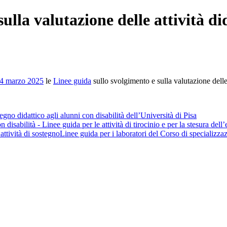
lla valutazione delle attività did
 24 marzo 2025
le
Linee guida
sullo svolgimento e sulla valutazione delle 
egno didattico agli alunni con disabilità dell’Università di Pisa
disabilità - Linee guida per le attività di tirocinio e per la stesura dell’
attività di sostegnoLinee guida per i laboratori del Corso di specializzaz