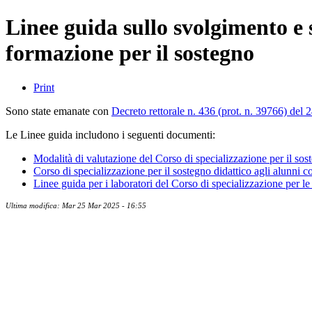
Linee guida sullo svolgimento e su
formazione per il sostegno
Print
Sono state emanate con
Decreto rettorale n. 436 (prot. n. 39766) del
Le Linee guida includono i seguenti documenti:
Modalità di valutazione del Corso di specializzazione per il sost
Corso di specializzazione per il sostegno didattico agli alunni con 
Linee guida per i laboratori del Corso di specializzazione per le 
Ultima modifica: Mar 25 Mar 2025 - 16:55