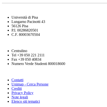
Università di Pisa
Lungarno Pacinotti 43
56126 Pisa
P.I. 00286820501
C.F. 80003670504
Centralino
Tel +39 050 221 2111
Fax +39 050 40834
Numero Verde Studenti 800018600
Contatti
Unimap - Cerca Persone
Crediti
Privacy Policy
Note legali
Elenco siti tematici