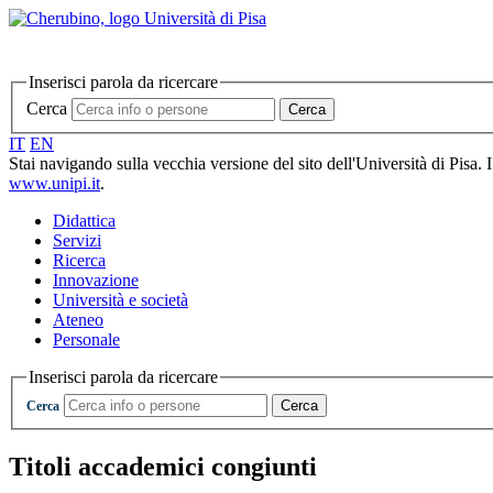
Inserisci parola da ricercare
Cerca
Cerca
IT
EN
Stai navigando sulla vecchia versione del sito dell'Università di Pisa. 
www.unipi.it
.
Didattica
Servizi
Ricerca
Innovazione
Università e società
Ateneo
Personale
Inserisci parola da ricercare
Cerca
Cerca
Titoli accademici congiunti