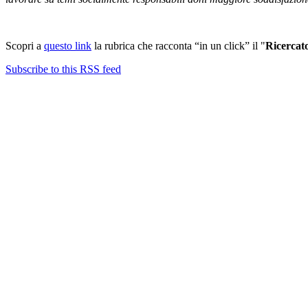
Scopri a
questo link
la rubrica che racconta “in un click” il "
Ricercat
Subscribe to this RSS feed
Contatti
Newsletter
Bandi Ricerca
Borse di ricerca
PIRD-pianificazione e rendicontazione
Progetti finanziati
PNRR Unipi
ARPI