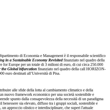
 Dipartimento di Economia e Management è il responsabile scientifico
ing in a Sustainable Economy Revisited
finanziato nel quadro della
rope per un totale di 3 milioni di euro, di cui circa 250.000
 the Global bifurcation
finanziato nel quadro della call HORIZON-
 euro destinati all’Università di Pisa.
ibuire alle sfide della lotta al cambiamento climatico e della
 un nuovo framework economico per una società sostenibile e
tto prende spunto dalla consapevolezza della necessità di un paradigma
l benessere sia elevato, diffuso tra i gruppi sociali, sostenibile e
un approccio olistico e interdisciplinare, che superi l'attuale