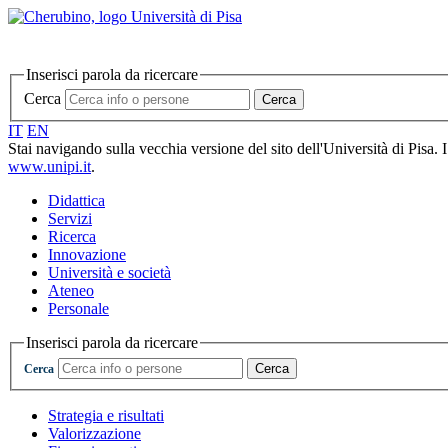
Inserisci parola da ricercare
Cerca
Cerca
IT
EN
Stai navigando sulla vecchia versione del sito dell'Università di Pisa. 
www.unipi.it
.
Didattica
Servizi
Ricerca
Innovazione
Università e società
Ateneo
Personale
Inserisci parola da ricercare
Cerca
Cerca
Strategia e risultati
Valorizzazione