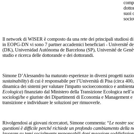
compa
dotto
suoi 
socio
Il network di WISER è composto da una rete dei principali studiosi di
in EOPG-DN vi sono 7 partner accademici beneficiari - Université de
(DK), Universidad Autónoma de Barcelona (SP), Université de Genève (CH
studio e ricerca delle dottorande e dei dottorandi.
Simone D’Alessandro ha maturato esperienze in diversi progetti naziona
sustainability
) di cui è responsabile per l’Università di Pisa (circa 40
dinamica dei sistemi per valutare l'impatto socioeconomico e ambientale
Ecologica
) finanziato dal Ministero della Transizione Ecologica nell’
sociologi/he e giuriste dei Dipartimenti di Economia e Management e Sci
transizione e individuare le soluzioni per rimuoverle.
Rivolgendosi ai giovani ricercatori, Simone commenta: “
Le nostre soc
questioni è difficile perché richiede un profondo cambiamento della n
lavorare su temi socialmente responsabili doni maggiore soddisfazione a