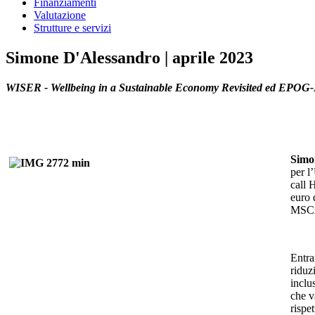
Finanziamenti
Valutazione
Strutture e servizi
Simone D'Alessandro | aprile 2023
WISER - Wellbeing in a Sustainable Economy Revisited ed
EPOG-DN
Simo
per l
call 
euro 
MSCA-
Entra
riduz
inclu
che v
rispe