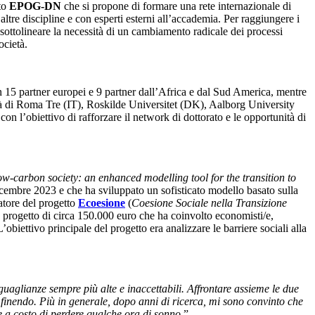
tto
EPOG-DN
che si propone di formare una rete internazionale di
ltre discipline e con esperti esterni all’accademia. Per raggiungere i
sottolineare la necessità di un cambiamento radicale dei processi
ocietà.
n 15 partner europei e 9 partner dall’Africa e dal Sud America, mentre
à di Roma Tre (IT), Roskilde Universitet (DK), Aalborg University
 l’obiettivo di rafforzare il network di dottorato e le opportunità di
w-carbon society: an enhanced modelling tool for the transition to
 dicembre 2023 e che ha sviluppato un sofisticato modello basato sulla
atore del progetto
Ecoesione
(
Coesione Sociale nella Transizione
n progetto di circa 150.000 euro che ha coinvolto economisti/e,
biettivo principale del progetto era analizzare le barriere sociali alla
guaglianze sempre più alte e inaccettabili. Affrontare assieme le due
 finendo. Più in generale, dopo anni di ricerca, mi sono convinto che
he a costo di perdere qualche ora di sonno
.”