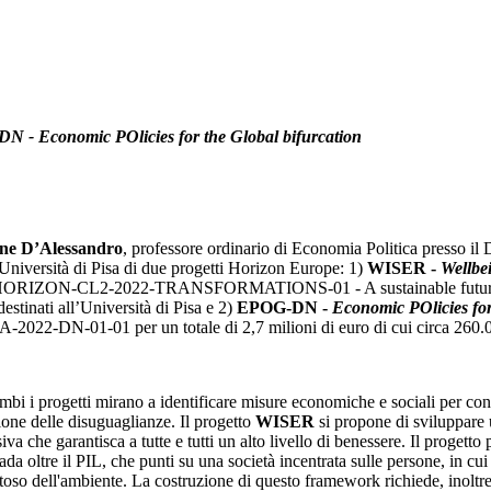
 - Economic POlicies for the Global bifurcation
ne D’Alessandro
, professore ordinario di Economia Politica presso il
’Università di Pisa di due progetti Horizon Europe: 1)
WISER -
Wellbe
HORIZON-CL2-2022-TRANSFORMATIONS-01 - A sustainable future for Eu
destinati all’Università di Pisa e 2)
EPOG-DN -
Economic POlicies for
2022-DN-01-01 per un totale di 2,7 milioni di euro di cui circa 260.000
mbi i progetti mirano a identificare misure economiche e sociali per contr
ione delle disuguaglianze. Il progetto
WISER
si propone di sviluppare
siva che garantisca a tutte e tutti un alto livello di benessere. Il proge
ada oltre il PIL, che punti su una società incentrata sulle persone, in cui i
ttoso dell'ambiente. La costruzione di questo framework richiede, inoltre, 