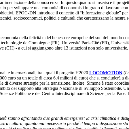
rtimentazione della conoscenza. In questo quadro si inserisce il proge
rato per sviluppare una comunità di economisti in grado di lavorare con a
obiettivi, EPOG-DN introduce il concetto di “biforcazione globale” per 
tecnici, socioeconomici, politici e culturali che caratterizzano la nostra s
 economia della felicità e del benessere europei e del sud del mondo co
 technologie de Compiègne (FR), Université Paris Cité (FR), Universit
) - a cui si aggiungono altre 13 istituzioni non solo universitarie, con
li e internazionali, tra i quali il progetto H2020
LOCOMOTION
(
Lo
0,000 euro su un totale di circa 6,4 milioni di euro) che si concluderà a
 di diverse strategie per la transizione. Inoltre, Simone è stato coordin
ambito del supporto alla Strategia Nazionale di Sviluppo Sostenibile. U
enze Politiche e del Centro Interdisciplinare di Scienze per la Pace. L’o
ietà stanno affrontando due grandi emergenze: la crisi climatica e disu
ostra cultura, quanto mai necessario perché il tempo a disposizione sta
 chi si dedica alla ricerca e ottiene risultati scientifici rilevanti, anc