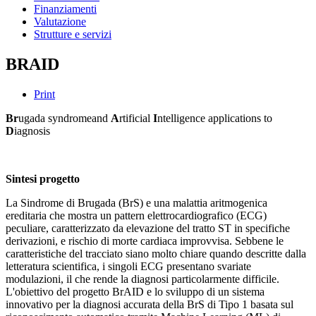
Finanziamenti
Valutazione
Strutture e servizi
BRAID
Print
Br
ugada syndromeand
A
rtificial
I
ntelligence applications to
D
iagnosis
Sintesi progetto
La Sindrome di Brugada (BrS) e una malattia aritmogenica
ereditaria che mostra un pattern elettrocardiografico (ECG)
peculiare, caratterizzato da elevazione del tratto ST in specifiche
derivazioni, e rischio di morte cardiaca improvvisa. Sebbene le
caratteristiche del tracciato siano molto chiare quando descritte dalla
letteratura scientifica, i singoli ECG presentano svariate
modulazioni, il che rende la diagnosi particolarmente difficile.
L'obiettivo del progetto BrAID e lo sviluppo di un sistema
innovativo per la diagnosi accurata della BrS di Tipo 1 basata sul