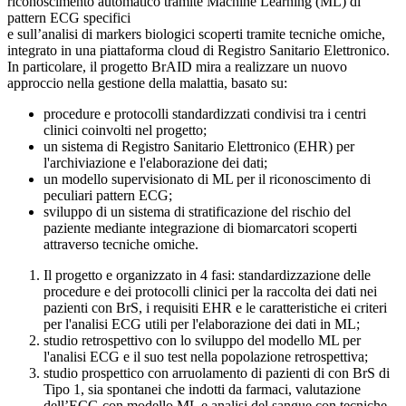
riconoscimento automatico tramite Machine Learning (ML) di
pattern ECG specifici
e sull’analisi di markers biologici scoperti tramite tecniche omiche,
integrato in una piattaforma cloud di Registro Sanitario Elettronico.
In particolare, il progetto BrAID mira a realizzare un nuovo
approccio nella gestione della malattia, basato su:
procedure e protocolli standardizzati condivisi tra i centri
clinici coinvolti nel progetto;
un sistema di Registro Sanitario Elettronico (EHR) per
l'archiviazione e l'elaborazione dei dati;
un modello supervisionato di ML per il riconoscimento di
peculiari pattern ECG;
sviluppo di un sistema di stratificazione del rischio del
paziente mediante integrazione di biomarcatori scoperti
attraverso tecniche omiche.
Il progetto e organizzato in 4 fasi: standardizzazione delle
procedure e dei protocolli clinici per la raccolta dei dati nei
pazienti con BrS, i requisiti EHR e le caratteristiche ei criteri
per l'analisi ECG utili per l'elaborazione dei dati in ML;
studio retrospettivo con lo sviluppo del modello ML per
l'analisi ECG e il suo test nella popolazione retrospettiva;
studio prospettico con arruolamento di pazienti di con BrS di
Tipo 1, sia spontanei che indotti da farmaci, valutazione
dell’ECG con modello ML e analisi del sangue con tecniche