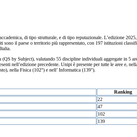
cademica, di tipo strutturale, e di tipo reputazionale. L’edizione 2025, i
iti sono il paese o territorio più rappresentato, con 197 istituzioni class
talia.
ina (QS by Subject), valutando 55 discipline individuali aggregate in 5 ar
resenti nell’edizione precedente. Unipi è presente per tutte le aree e, ne
sto), nella Fisica (102°) e nell’ Informatica (139°).
Ranking
22
47
102
139