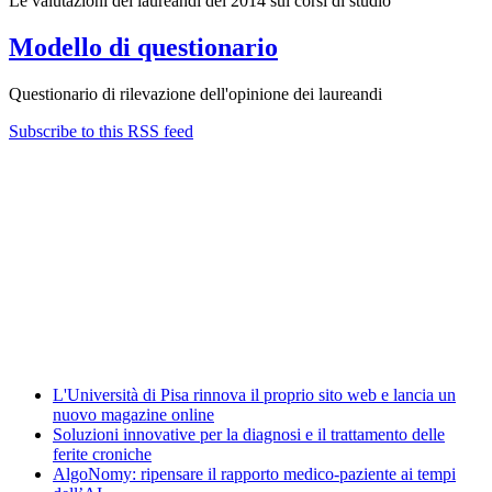
Le valutazioni dei laureandi del 2014 sui corsi di studio
Modello di questionario
Questionario di rilevazione dell'opinione dei laureandi
Subscribe to this RSS feed
Albo ufficiale
CUG - Comitato Unico di Garanzia
Energy Management
Amministrazione trasparente
News
L'Università di Pisa rinnova il proprio sito web e lancia un
nuovo magazine online
Soluzioni innovative per la diagnosi e il trattamento delle
ferite croniche
AlgoNomy: ripensare il rapporto medico-paziente ai tempi