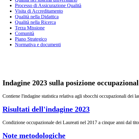
Processo di Assicurazione Qualità
Visita di Accreditamento
Qualità nella Didattica
Qualità nella Ricerca
Terza Missione
Comunità
Piano Strategico
Normativa e documenti
Presidio della qualità
Nucleo di valutazione
Indagine 2023 sulla posizione occupazionale
Contiene l'indagine statistica relativa agli sbocchi occupazionali dei la
Risultati dell'indagine 2023
Condizione occupazionale dei Laureati nel 2017 a cinque anni dal tito
Note metodologiche