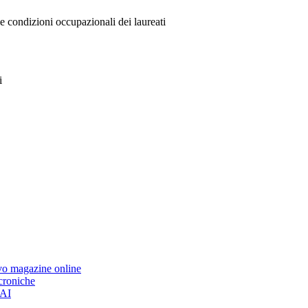
le condizioni occupazionali dei laureati
i
ovo magazine online
 croniche
’AI