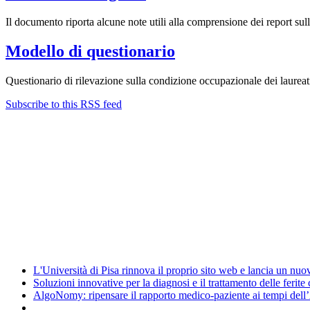
Il documento riporta alcune note utili alla comprensione dei report sul
Modello di questionario
Questionario di rilevazione sulla condizione occupazionale dei laureat
Subscribe to this RSS feed
Albo ufficiale
CUG - Comitato Unico di Garanzia
Energy Management
Amministrazione trasparente
News
L'Università di Pisa rinnova il proprio sito web e lancia un nu
Soluzioni innovative per la diagnosi e il trattamento delle ferite
AlgoNomy: ripensare il rapporto medico-paziente ai tempi dell