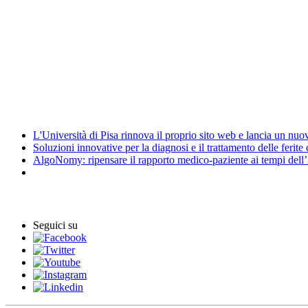
CUG - Comitato Unico di Garanzia
Energy Management
Amministrazione trasparente
News
L'Università di Pisa rinnova il proprio sito web e lancia un nu
Soluzioni innovative per la diagnosi e il trattamento delle ferite
AlgoNomy: ripensare il rapporto medico-paziente ai tempi dell
Eventi
Seguici su