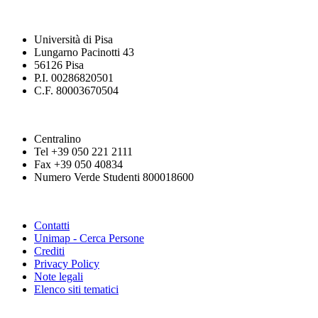
Università di Pisa
Lungarno Pacinotti 43
56126 Pisa
P.I. 00286820501
C.F. 80003670504
Centralino
Tel +39 050 221 2111
Fax +39 050 40834
Numero Verde Studenti 800018600
Contatti
Unimap - Cerca Persone
Crediti
Privacy Policy
Note legali
Elenco siti tematici