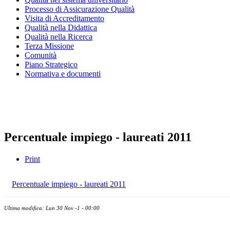
Processo di Assicurazione Qualità
Visita di Accreditamento
Qualità nella Didattica
Qualità nella Ricerca
Terza Missione
Comunità
Piano Strategico
Normativa e documenti
Presidio della qualità
Nucleo di valutazione
Percentuale impiego - laureati 2011
Print
Percentuale impiego - laureati 2011
Ultima modifica: Lun 30 Nov -1 - 00:00
Albo ufficiale