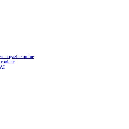
ovo magazine online
 croniche
’AI