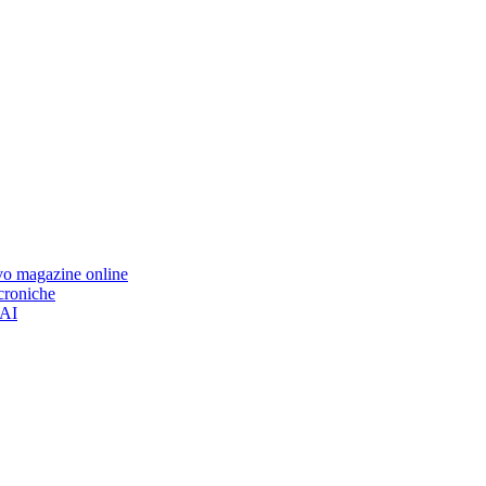
ovo magazine online
 croniche
’AI