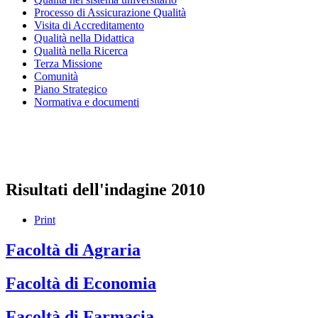
Processo di Assicurazione Qualità
Visita di Accreditamento
Qualità nella Didattica
Qualità nella Ricerca
Terza Missione
Comunità
Piano Strategico
Normativa e documenti
Presidio della qualità
Nucleo di valutazione
Risultati dell'indagine 2010
Print
Facoltà di Agraria
Facoltà di Economia
Facoltà di Farmacia