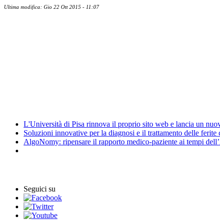
Ultima modifica: Gio 22 Ott 2015 - 11:07
Albo ufficiale
CUG - Comitato Unico di Garanzia
Energy Management
Amministrazione trasparente
News
L'Università di Pisa rinnova il proprio sito web e lancia un nu
Soluzioni innovative per la diagnosi e il trattamento delle ferite
AlgoNomy: ripensare il rapporto medico-paziente ai tempi dell
Eventi
Seguici su