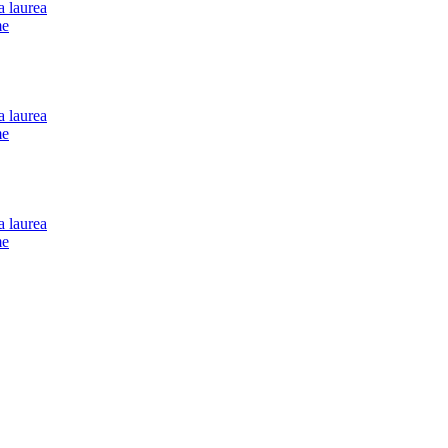
a laurea
me
a laurea
me
a laurea
me