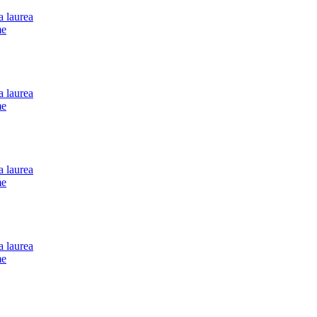
a laurea
me
a laurea
me
a laurea
me
a laurea
me