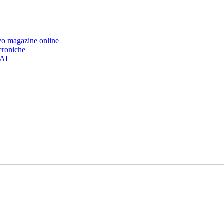
ovo magazine online
 croniche
’AI