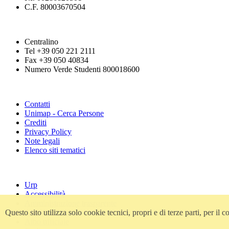
C.F. 80003670504
Centralino
Tel +39 050 221 2111
Fax +39 050 40834
Numero Verde Studenti 800018600
Contatti
Unimap - Cerca Persone
Crediti
Privacy Policy
Note legali
Elenco siti tematici
Urp
Accessibilità
Amministrazione trasparente
Atti di notifica
Questo sito utilizza solo cookie tecnici, propri e di terze parti, per i
Albo ufficiale