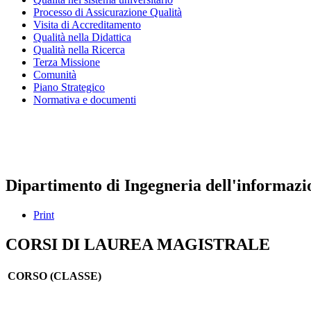
Processo di Assicurazione Qualità
Visita di Accreditamento
Qualità nella Didattica
Qualità nella Ricerca
Terza Missione
Comunità
Piano Strategico
Normativa e documenti
Presidio della qualità
Nucleo di valutazione
Dipartimento di Ingegneria dell'informazi
Print
CORSI DI LAUREA MAGISTRALE
CORSO (CLASSE)