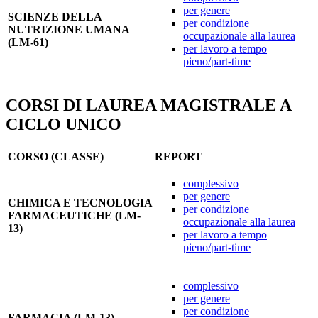
per genere
SCIENZE DELLA
per condizione
NUTRIZIONE UMANA
occupazionale alla laurea
(LM-61)
per lavoro a tempo
pieno/part-time
CORSI DI LAUREA MAGISTRALE A
CICLO UNICO
CORSO (CLASSE)
REPORT
complessivo
per genere
CHIMICA E TECNOLOGIA
per condizione
FARMACEUTICHE (LM-
occupazionale alla laurea
13)
per lavoro a tempo
pieno/part-time
complessivo
per genere
per condizione
FARMACIA (LM-13)