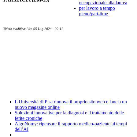
occupazionale alla laurea
per lavoro a tempo
pieno/part-time
Ultima modifica: Ven 05 Lug 2024 - 09:12
Albo ufficiale
CUG - Comitato Unico di Garanzia
Energy Management
Amministrazione trasparente
News
L'Università di Pisa rinnova il proprio sito web e lancia un
nuovo magazine online
Soluzioni innovative per la diagnosi e il trattamento delle
ferite croniche
AlgoNomy: ripensare il rapporto medico-paziente ai tempi
dell’AI