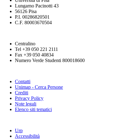
Università di Pisa
Lungarno Pacinotti 43
56126 Pisa
P.I. 00286820501
C.F. 80003670504
Centralino
Tel +39 050 221 2111
Fax +39 050 40834
Numero Verde Studenti 800018600
Contatti
Unimap - Cerca Persone
Crediti
Privacy Policy
Note legali
Elenco siti tematici
Urp
Accessibilità