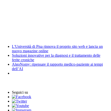
CUG - Comitato Unico di Garanzia
Energy Management
Amministrazione trasparente
News
L'Università di Pisa rinnova il proprio sito web e lancia un
nuovo magazine online
Soluzioni innovative per la diagnosi e il trattamento delle
ferite croniche
AlgoNomy: ripensare il rapporto medico-paziente ai tempi
dell’AI
Eventi
Seguici su