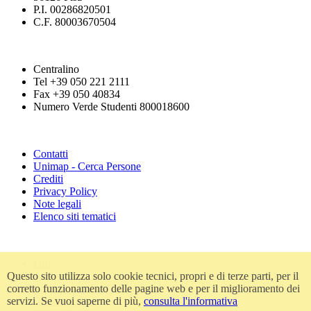
P.I. 00286820501
C.F. 80003670504
Centralino
Tel +39 050 221 2111
Fax +39 050 40834
Numero Verde Studenti 800018600
Contatti
Unimap - Cerca Persone
Crediti
Privacy Policy
Note legali
Elenco siti tematici
Urp
Accessibilità
Questo sito utilizza solo cookie tecnici, propri e di terze parti, per il
Amministrazione trasparente
corretto funzionamento delle pagine web e per il miglioramento dei
Atti di notifica
servizi. Se vuoi saperne di più,
consulta l'informativa