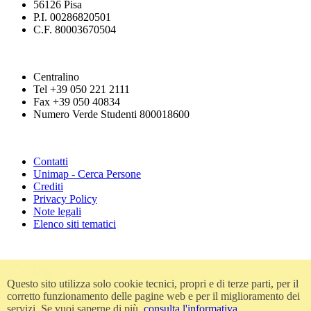
56126 Pisa
P.I. 00286820501
C.F. 80003670504
Centralino
Tel +39 050 221 2111
Fax +39 050 40834
Numero Verde Studenti 800018600
Contatti
Unimap - Cerca Persone
Crediti
Privacy Policy
Note legali
Elenco siti tematici
Urp
Questo sito utilizza solo cookie tecnici, propri e di terze parti, per il
Accessibilità
corretto funzionamento delle pagine web e per il miglioramento dei
Amministrazione trasparente
servizi. Se vuoi saperne di più,
consulta l'informativa
Atti di notifica