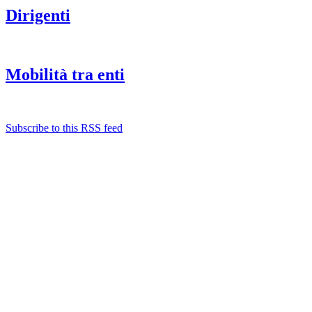
Dirigenti
Mobilità tra enti
Subscribe to this RSS feed
Albo ufficiale
CUG - Comitato Unico di Garanzia
Whistleblowing
Energy Management
Amministrazione trasparente
Elezioni