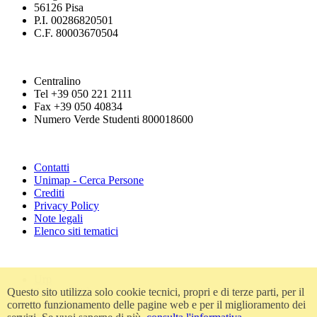
56126 Pisa
P.I. 00286820501
C.F. 80003670504
Centralino
Tel +39 050 221 2111
Fax +39 050 40834
Numero Verde Studenti 800018600
Contatti
Unimap - Cerca Persone
Crediti
Privacy Policy
Note legali
Elenco siti tematici
Urp
Accessibilità
Questo sito utilizza solo cookie tecnici, propri e di terze parti, per il
Amministrazione trasparente
corretto funzionamento delle pagine web e per il miglioramento dei