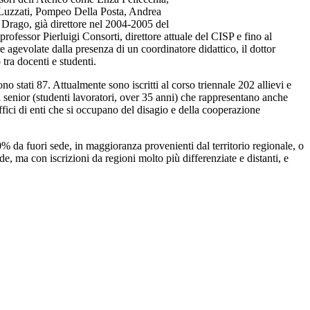
Luzzati, Pompeo Della Posta, Andrea
o Drago, già direttore nel 2004-2005 del
rofessor Pierluigi Consorti, direttore attuale del CISP e fino al
e agevolate dalla presenza di un coordinatore didattico, il dottor
tra docenti e studenti.
ono stati 87. Attualmente sono iscritti al corso triennale 202 allievi e
ti senior (studenti lavoratori, over 35 anni) che rappresentano anche
ffici di enti che si occupano del disagio e della cooperazione
80% da fuori sede, in maggioranza provenienti dal territorio regionale, o
e, ma con iscrizioni da regioni molto più differenziate e distanti, e