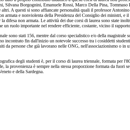
eni, Silvana Borgognini, Emanuele Rossi, Marco Della Pina, Tommaso 
altri. A questi si sono affiancate personalità quali il professor Antonin
n armata e nonviolenta della Presidenza del Consiglio dei ministri, e il p
a difesa non armata. Le attività dei due corsi di laurea sono state inoltr
 un ruolo importante nel rendere efficiente, costante, vicino il rapporto 
iennale sono stati 156, mentre dal corso specialistico e/o della magistrale s
no incontrato fin dall'inizio un notevole successo tra i cosiddetti studen
tituiti da persone che già lavorano nelle ONG, nell'associazionismo o in u
rafica degli studenti è, per il corso di laurea triennale, formata per l'
ale, la provenienza è sempre nella stessa proporzione formata da fuori sed
 Veneto e della Sardegna.