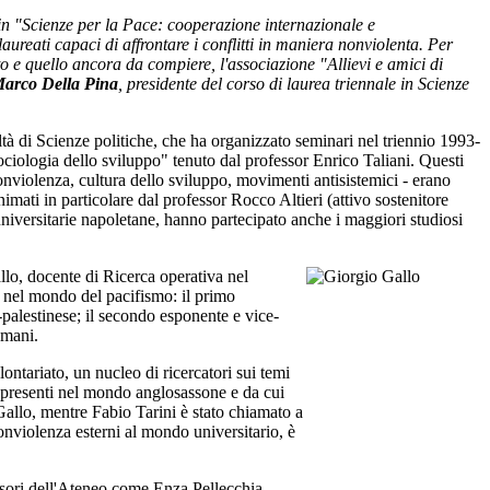
 in "Scienze per la Pace: cooperazione internazionale e
aureati capaci di affrontare i conflitti in maniera nonviolenta. Per
o e quello ancora da compiere, l'associazione "Allievi e amici di
arco Della Pina
, presidente del corso di laurea triennale in Scienze
ltà di Scienze politiche, che ha organizzato seminari nel triennio 1993-
ciologia dello sviluppo" tenuto dal professor Enrico Taliani. Questi
 nonviolenza, cultura dello sviluppo, movimenti antisistemici - erano
nimati in particolare dal professor Rocco Altieri (attivo sostenitore
universitarie napoletane, hanno partecipato anche i maggiori studiosi
allo, docente di Ricerca operativa nel
i nel mondo del pacifismo: il primo
-palestinese; il secondo esponente e vice-
umani.
lontariato, un nucleo di ricercatori sui temi
presenti nel mondo anglosassone e da cui
 Gallo, mentre Fabio Tarini è stato chiamato a
nonviolenza esterni al mondo universitario, è
fessori dell'Ateneo come Enza Pellecchia,