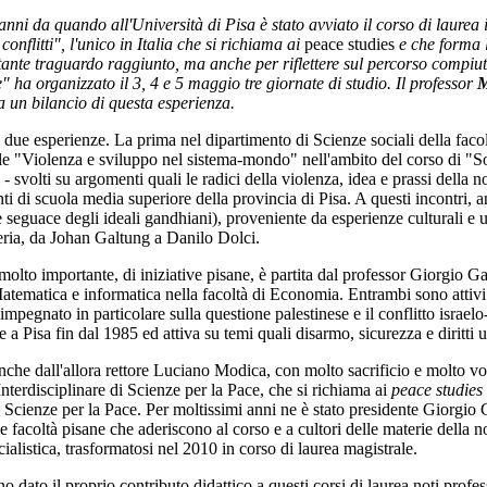
anni da quando all'Università di Pisa è stato avviato il corso di laurea
onflitti", l'unico in Italia che si richiama ai
peace studies
e che forma l
tante traguardo raggiunto, ma anche per riflettere sul percorso compiut
" ha organizzato il 3, 4 e 5 maggio tre giornate di studio. Il professor
M
a un bilancio di questa esperienza.
n due esperienze. La prima nel dipartimento di Scienze sociali della faco
le "Violenza e sviluppo nel sistema-mondo" nell'ambito del corso di "So
i - svolti su argomenti quali le radici della violenza, idea e prassi della
nti di scuola media superiore della provincia di Pisa. A questi incontri, a
 seguace degli ideali gandhiani), proveniente da esperienze culturali e 
eria, da Johan Galtung a Danilo Dolci.
 molto importante, di iniziative pisane, è partita dal professor Giorgio G
Matematica e informatica nella facoltà di Economia. Entrambi sono attiv
mpegnato in particolare sulla questione palestinese e il conflitto israelo
 a Pisa fin dal 1985 ed attiva su temi quali disarmo, sicurezza e diritti 
 anche dall'allora rettore Luciano Modica, con molto sacrificio e molto vo
nterdisciplinare di Scienze per la Pace, che si richiama ai
peace studies
 di Scienze per la Pace. Per moltissimi anni ne è stato presidente Giorgio
rie facoltà pisane che aderiscono al corso e a cultori delle materie della 
ialistica, trasformatosi nel 2010 in corso di laurea magistrale.
no dato il proprio contributo didattico a questi corsi di laurea noti pro