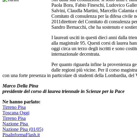
Paola Bora, Fabio Fineschi, Ludovico Gall
Salvini, Claudla Martini, Marcello Calamia e 
Comitato di consulenza per la difesa civile no
2011direttore del Comitato di consulenza per l
Sandro Bernacchi, che ha sostenuto e sostiene
I laureati usciti in questi dieci anni dalla tr
alla magistrale 95. Questi corsi di laurea han
oggi circa un terzo degli iscritti e sono cos
internazionale decentrata.
Per quanto riguarda infine la provenienza geog
dalle regioni più vicine. Per il corso magistr
con una forte presenza in particolare di studenti della Lombardia, del
Marco Della Pina
presidente del corso di laurea triennale in Scienze per la Pace
Ne hanno parlato:
Tirreno Pisa
Toscana Oggi
Tirreno Pisa
Nazione Pisa
Nazione Pisa (01/05)
PisaInformaFlash.it