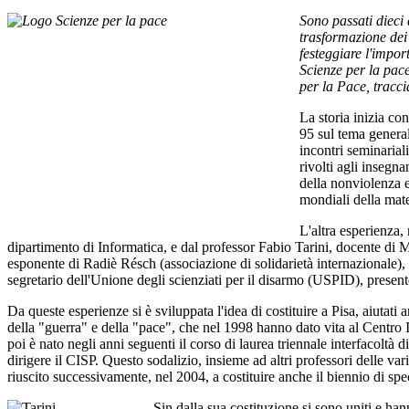
Sono passati dieci 
trasformazione dei c
festeggiare l'impor
Scienze per la pace
per la Pace, tracci
La storia inizia co
95 sul tema genera
incontri seminarial
rivolti agli insegna
della nonviolenza e
mondiali della mat
L'altra esperienza,
dipartimento di Informatica, e dal professor Fabio Tarini, docente di 
esponente di Radiè Résch (associazione di solidarietà internazionale), i
segretario dell'Unione degli scienziati per il disarmo (USPID), presente
Da queste esperienze si è sviluppata l'idea di costituire a Pisa, aiutati
della "guerra" e della "pace", che nel 1998 hanno dato vita al Centro I
poi è nato negli anni seguenti il corso di laurea triennale interfacoltà
dirigere il CISP. Questo sodalizio, insieme ad altri professori delle va
riuscito successivamente, nel 2004, a costituire anche il biennio di spec
Sin dalla sua costituzione si sono uniti e han