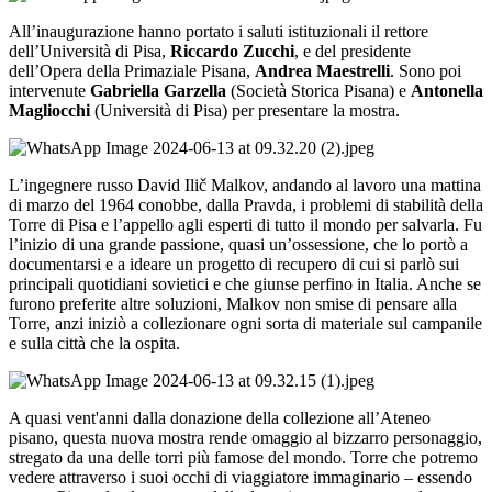
All’inaugurazione hanno portato i saluti istituzionali il rettore
dell’Università di Pisa,
Riccardo Zucchi
, e del presidente
dell’Opera della Primaziale Pisana,
Andrea Maestrelli
. Sono poi
intervenute
Gabriella Garzella
(Società Storica Pisana) e
Antonella
Magliocchi
(Università di Pisa) per presentare la mostra.
L’ingegnere russo David Ilič Malkov, andando al lavoro una mattina
di marzo del 1964 conobbe, dalla Pravda, i problemi di stabilità della
Torre di Pisa e l’appello agli esperti di tutto il mondo per salvarla. Fu
l’inizio di una grande passione, quasi un’ossessione, che lo portò a
documentarsi e a ideare un progetto di recupero di cui si parlò sui
principali quotidiani sovietici e che giunse perfino in Italia. Anche se
furono preferite altre soluzioni, Malkov non smise di pensare alla
Torre, anzi iniziò a collezionare ogni sorta di materiale sul campanile
e sulla città che la ospita.
A quasi vent'anni dalla donazione della collezione all’Ateneo
pisano, questa nuova mostra rende omaggio al bizzarro personaggio,
stregato da una delle torri più famose del mondo. Torre che potremo
vedere attraverso i suoi occhi di viaggiatore immaginario – essendo