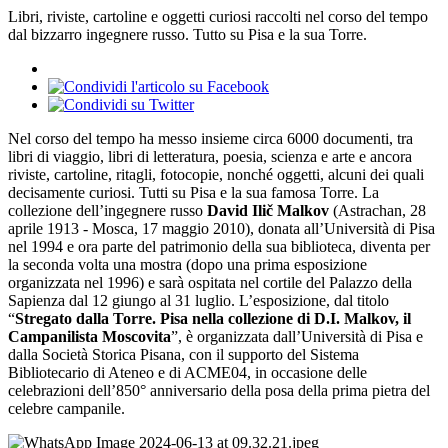
Libri, riviste, cartoline e oggetti curiosi raccolti nel corso del tempo
dal bizzarro ingegnere russo. Tutto su Pisa e la sua Torre.
Nel corso del tempo ha messo insieme circa 6000 documenti, tra
libri di viaggio, libri di letteratura, poesia, scienza e arte e ancora
riviste, cartoline, ritagli, fotocopie, nonché oggetti, alcuni dei quali
decisamente curiosi. Tutti su Pisa e la sua famosa Torre. La
collezione dell’ingegnere russo
David Ilič Malkov
(Astrachan, 28
aprile 1913 - Mosca, 17 maggio 2010), donata all’Università di Pisa
nel 1994 e ora parte del patrimonio della sua biblioteca, diventa per
la seconda volta una mostra (dopo una prima esposizione
organizzata nel 1996) e sarà ospitata nel cortile del Palazzo della
Sapienza dal 12 giungo al 31 luglio. L’esposizione, dal titolo
“
Stregato dalla Torre. Pisa nella collezione di D.I. Malkov, il
Campanilista Moscovita
”, è organizzata dall’Università di Pisa e
dalla Società Storica Pisana, con il supporto del Sistema
Bibliotecario di Ateneo e di ACME04, in occasione delle
celebrazioni dell’850° anniversario della posa della prima pietra del
celebre campanile.