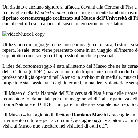
Un distinto e anziano signore si affaccia davanti alla Certosa di Pisa a
meraviglie della
Wunderkammer
, ritorna magicamente bambino, riscopr
il primo cortometraggio realizzato sul Museo dell’Università di Pi
con al centro la sua capacità di suscitare emozioni nel visitatore.
Utilizzando un linguaggio che unisce immagini e musica, la storia si s
reperti, le sale, tutto viene presentato come in un viaggio, all’interno 
soprattutto come scrigno di impressioni uniche e personali.
L'idea del cortometraggio è nata all'interno del Museo che ne ha curato
della Cultura (CIDIC) ha avuto un ruolo importante, coordinando la regi
professionali già operanti nell’Ateneo in ambito multimediale, musicale 
progetto è stata assicurata dagli interpreti, in maniera volontaria e s
“Il Museo di Storia Naturale dell’Università di Pisa è una delle risorse 
momento è fondamentale per dare maggior solidità alla ripartenza dell’e
Storia Naturale e il CIDIC - mi pare un ulteriore segnale positivo. Sol
“Il Museo – ha aggiunto il direttore
Damiano Marchi
- raccoglie un p
riferimento culturale per la comunità, accoglie oggi i visitatori con un
visita al Museo può suscitare nei visitatori di ogni età”.