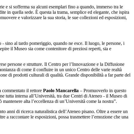
lerie e si sofferma su alcuni esemplari fino a quando, immerso tra le
ite in quella sede. È questa la trama, semplice ed elegante, che ispira
omuovere e valorizzare la sua storia, le sue collezioni ed esposizioni,
- sino al tardo pomeriggio, quando ne esce. Il luogo, le persone, i
cepire il Museo sia come contenitore di preziosi reperti, sia e
rse persone e strutture. Il Centro per l’Innovazione e la Diffusione
onianza di come il confluire in un unico Centro delle varie realtà
ne di prodotti culturali di qualità. Grande disponibilità a far parte del
 ha commentato il rettore
Paolo Mancarella
– Promuoverlo in questo
 tutta interna all’Università, tra due Centri di Ateneo - il Museo di
uò mantenere alta l’eccellenza di un’Università come la nostra”.
ento anni di ricerca naturalistica dell’Ateneo pisano. Oltre a essere un
oltre a raccontare le esposizioni, possa trasmettere l’emozione che una