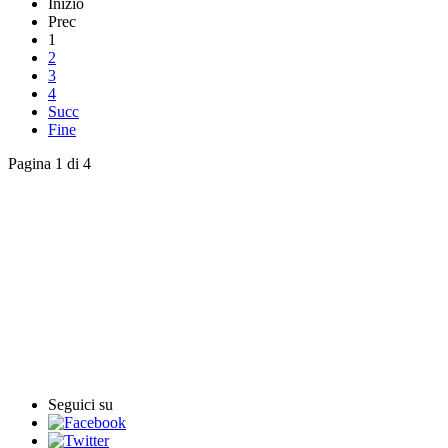
Inizio
Prec
1
2
3
4
Succ
Fine
Pagina 1 di 4
English News
Rassegna stampa
Rassegna video
Archivio Comunicati Stampa
Comunicati stampa
Seguici su