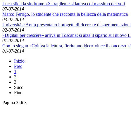
Luca sfida la sindrome «X fragile» e si laurea col massimo dei voti
07-07-2014
Marco Ferrigo, lo studente che racconta la bellezza della matematica
03-07-2014
Università e Aoup presentano i progetti di ricerca e di sperimentazione
02-07-2014
«Digitali per crescere» arriva in Toscana: si alza il sipario sul nuovo 
01-07-2014
Con lo slogan «Coltiva la lettura, fioriranno idee» vince il concorso 
01-07-2014
Inizio
Prec
1
2
3
Succ
Fine
Pagina 3 di 3
English News
Rassegna stampa