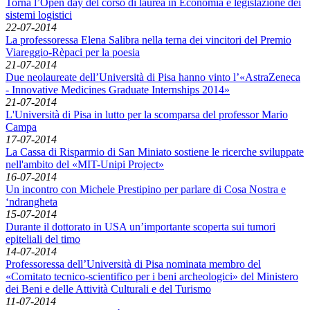
Torna l’Open day del corso di laurea in Economia e legislazione dei
sistemi logistici
22-07-2014
La professoressa Elena Salibra nella terna dei vincitori del Premio
Viareggio-Rèpaci per la poesia
21-07-2014
Due neolaureate dell’Università di Pisa hanno vinto l’«AstraZeneca
- Innovative Medicines Graduate Internships 2014»
21-07-2014
L'Università di Pisa in lutto per la scomparsa del professor Mario
Campa
17-07-2014
La Cassa di Risparmio di San Miniato sostiene le ricerche sviluppate
nell'ambito del «MIT-Unipi Project»
16-07-2014
Un incontro con Michele Prestipino per parlare di Cosa Nostra e
‘ndrangheta
15-07-2014
Durante il dottorato in USA un’importante scoperta sui tumori
epiteliali del timo
14-07-2014
Professoressa dell’Università di Pisa nominata membro del
«Comitato tecnico-scientifico per i beni archeologici» del Ministero
dei Beni e delle Attività Culturali e del Turismo
11-07-2014