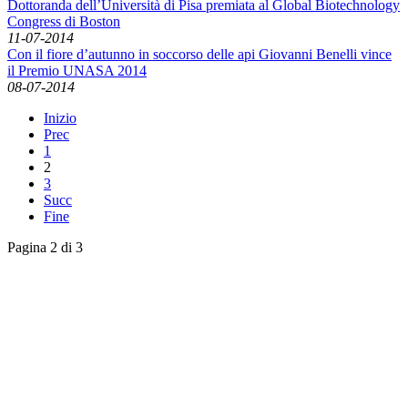
Dottoranda dell’Università di Pisa premiata al Global Biotechnology
Congress di Boston
11-07-2014
Con il fiore d’autunno in soccorso delle api Giovanni Benelli vince
il Premio UNASA 2014
08-07-2014
Inizio
Prec
1
2
3
Succ
Fine
Pagina 2 di 3
English News
Rassegna stampa
Rassegna video
Archivio Comunicati Stampa