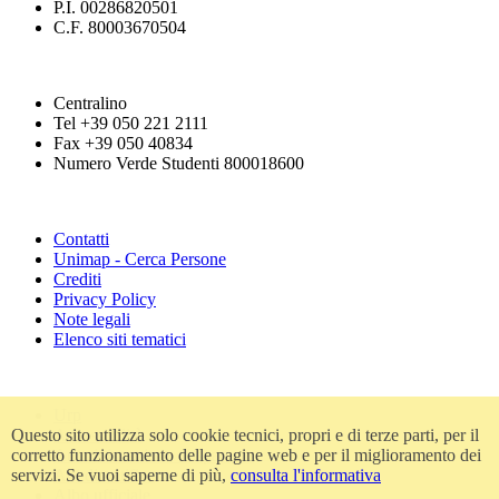
P.I. 00286820501
C.F. 80003670504
Centralino
Tel +39 050 221 2111
Fax +39 050 40834
Numero Verde Studenti 800018600
Contatti
Unimap - Cerca Persone
Crediti
Privacy Policy
Note legali
Elenco siti tematici
Urp
Accessibilità
Questo sito utilizza solo cookie tecnici, propri e di terze parti, per il
Amministrazione trasparente
corretto funzionamento delle pagine web e per il miglioramento dei
Atti di notifica
servizi. Se vuoi saperne di più,
consulta l'informativa
Albo ufficiale