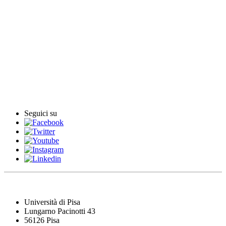
English News
Rassegna stampa
Rassegna video
Archivio Comunicati Stampa
Comunicati stampa
Seguici su
Università di Pisa
Lungarno Pacinotti 43
56126 Pisa