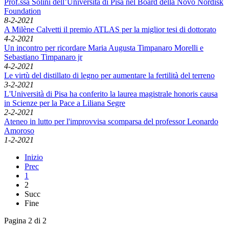
Prof.ssa Solini dell’Università di Pisa nel Board della Novo Nordisk
Foundation
8-2-2021
A Milène Calvetti il premio ATLAS per la miglior tesi di dottorato
4-2-2021
Un incontro per ricordare Maria Augusta Timpanaro Morelli e
Sebastiano Timpanaro jr
4-2-2021
Le virtù del distillato di legno per aumentare la fertilità del terreno
3-2-2021
L'Università di Pisa ha conferito la laurea magistrale honoris causa
in Scienze per la Pace a Liliana Segre
2-2-2021
Ateneo in lutto per l'improvvisa scomparsa del professor Leonardo
Amoroso
1-2-2021
Inizio
Prec
1
2
Succ
Fine
Pagina 2 di 2