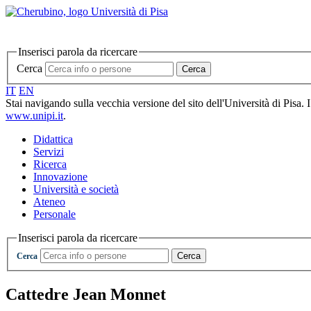
Inserisci parola da ricercare
Cerca
Cerca
IT
EN
Stai navigando sulla vecchia versione del sito dell'Università di Pisa. 
www.unipi.it
.
Didattica
Servizi
Ricerca
Innovazione
Università e società
Ateneo
Personale
Inserisci parola da ricercare
Cerca
Cerca
Cattedre Jean Monnet