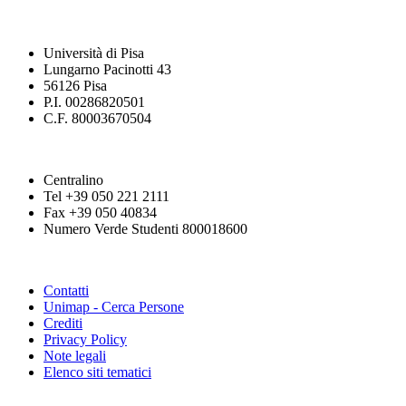
Università di Pisa
Lungarno Pacinotti 43
56126 Pisa
P.I. 00286820501
C.F. 80003670504
Centralino
Tel +39 050 221 2111
Fax +39 050 40834
Numero Verde Studenti 800018600
Contatti
Unimap - Cerca Persone
Crediti
Privacy Policy
Note legali
Elenco siti tematici