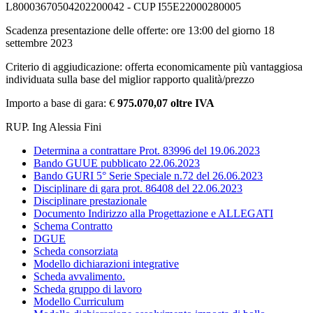
L80003670504202200042 - CUP I55E22000280005
Scadenza presentazione delle offerte: ore 13:00 del giorno 18
settembre 2023
Criterio di aggiudicazione: offerta economicamente più vantaggiosa
individuata sulla base del miglior rapporto qualità/prezzo
Importo a base di gara: €
975.070,07 oltre IVA
RUP. Ing Alessia Fini
Determina a contrattare Prot. 83996 del 19.06.2023
Bando GUUE pubblicato 22.06.2023
Bando GURI 5° Serie Speciale n.72 del 26.06.2023
Disciplinare di gara prot. 86408 del 22.06.2023
Disciplinare prestazionale
Documento Indirizzo alla Progettazione e ALLEGATI
Schema Contratto
DGUE
Scheda consorziata
Modello dichiarazioni integrative
Scheda avvalimento.
Scheda gruppo di lavoro
Modello Curriculum