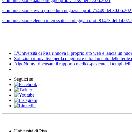
Comunicazione data sorteggio prot. 71239 del 22.06.2021
Comunicazione avvio procedura negoziata prot. 75449 del 30.06.202
Comunicazione elenco interessati e sorteggiati prot. 81473 del 14.07
News
L'Università di Pisa rinnova il proprio sito web e lancia un nu
Soluzioni innovative per la diagnosi e il trattamento delle ferite
AlgoNomy: ripensare il rapporto medico-paziente ai tempi dell
Seguici su
Università di Pisa