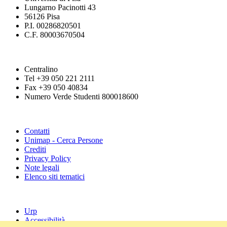
Lungarno Pacinotti 43
56126 Pisa
P.I. 00286820501
C.F. 80003670504
Centralino
Tel +39 050 221 2111
Fax +39 050 40834
Numero Verde Studenti 800018600
Contatti
Unimap - Cerca Persone
Crediti
Privacy Policy
Note legali
Elenco siti tematici
Urp
Accessibilità