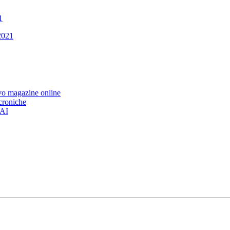
1
.2021
ovo magazine online
 croniche
’AI