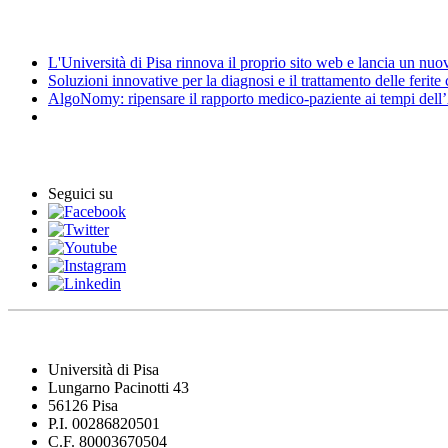
News
L'Università di Pisa rinnova il proprio sito web e lancia un nu
Soluzioni innovative per la diagnosi e il trattamento delle ferite
AlgoNomy: ripensare il rapporto medico-paziente ai tempi dell
Eventi
Seguici su
Università di Pisa
Lungarno Pacinotti 43
56126 Pisa
P.I. 00286820501
C.F. 80003670504