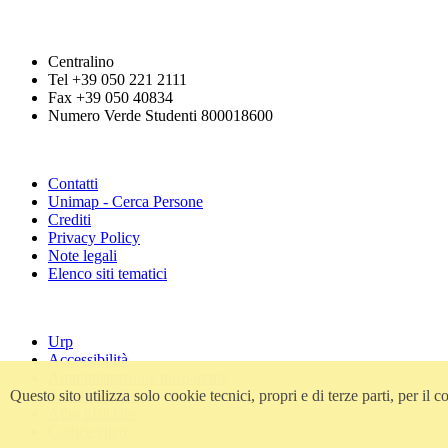
Centralino
Tel +39 050 221 2111
Fax +39 050 40834
Numero Verde Studenti 800018600
Contatti
Unimap - Cerca Persone
Crediti
Privacy Policy
Note legali
Elenco siti tematici
Urp
Accessibilità
Amministrazione trasparente
Questo sito utilizza solo cookie tecnici, propri e di terze parti, per i
Atti di notifica
Albo ufficiale
Codice etico