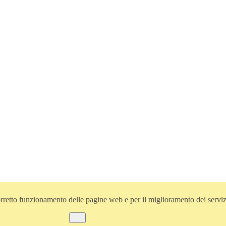
l corretto funzionamento delle pagine web e per il miglioramento dei servi
Ok