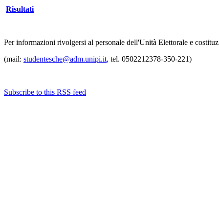
Risultati
Per informazioni rivolgersi al personale dell'Unità Elettorale e costituz
(mail:
studentesche@adm.unipi.it
, tel. 0502212378-350-221)
Subscribe to this RSS feed
Albo ufficiale
CUG - Comitato Unico di Garanzia
Whistleblowing
Energy Management
Amministrazione trasparente
Elezioni