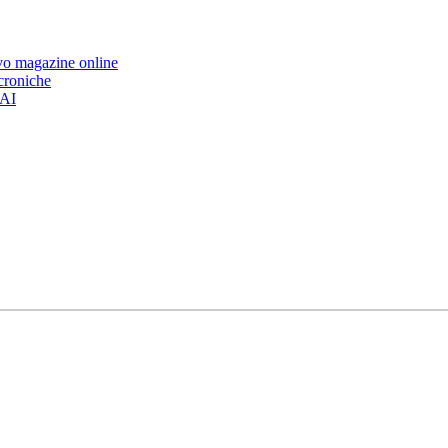
ovo magazine online
 croniche
’AI