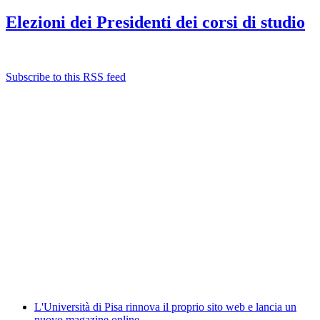
Elezioni dei Presidenti dei corsi di studio
Subscribe to this RSS feed
Albo ufficiale
CUG - Comitato Unico di Garanzia
Whistleblowing
Energy Management
Amministrazione trasparente
Elezioni
News
L'Università di Pisa rinnova il proprio sito web e lancia un
nuovo magazine online