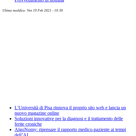
Ultima modifica: Ven 19 Feb 2021 - 10:30
Albo ufficiale
CUG - Comitato Unico di Garanzia
Whistleblowing
Energy Management
Amministrazione trasparente
Elezioni
News
L'Università di Pisa rinnova il proprio sito web e lancia un
nuovo magazine online
Soluzioni innovative per la diagnosi e il trattamento delle
ferite croniche
AlgoNomy: ripensare il rapporto medico-paziente ai tempi
dell’AI