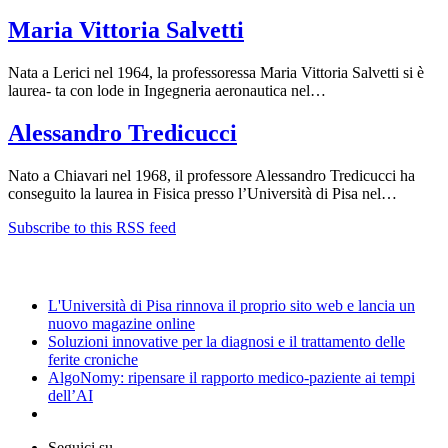
Maria Vittoria Salvetti
Nata a Lerici nel 1964, la professoressa Maria Vittoria Salvetti si è
laurea- ta con lode in Ingegneria aeronautica nel…
Alessandro Tredicucci
Nato a Chiavari nel 1968, il professore Alessandro Tredicucci ha
conseguito la laurea in Fisica presso l’Università di Pisa nel…
Subscribe to this RSS feed
News
L'Università di Pisa rinnova il proprio sito web e lancia un
nuovo magazine online
Soluzioni innovative per la diagnosi e il trattamento delle
ferite croniche
AlgoNomy: ripensare il rapporto medico-paziente ai tempi
dell’AI
Seguici su