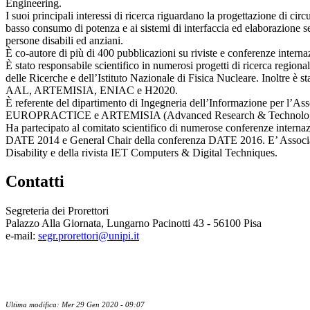
Engineering.
I suoi principali interessi di ricerca riguardano la progettazione di cir
basso consumo di potenza e ai sistemi di interfaccia ed elaborazione senso
persone disabili ed anziani.
È co-autore di più di 400 pubblicazioni su riviste e conferenze interna
È stato responsabile scientifico in numerosi progetti di ricerca region
delle Ricerche e dell’Istituto Nazionale di Fisica Nucleare. Inoltre è s
AAL, ARTEMISIA, ENIAC e H2020.
È referente del dipartimento di Ingegneria dell’Informazione per l’
EUROPRACTICE e ARTEMISIA (Advanced Research & Technology for
Ha partecipato al comitato scientifico di numerose conferenze internazi
DATE 2014 e General Chair della conferenza DATE 2016. E’ Associat
Disability e della rivista IET Computers & Digital Techniques.
Contatti
Segreteria dei Prorettori
Palazzo Alla Giornata, Lungarno Pacinotti 43 - 56100 Pisa
e-mail:
segr.prorettori@unipi.it
Ultima modifica: Mer 29 Gen 2020 - 09:07