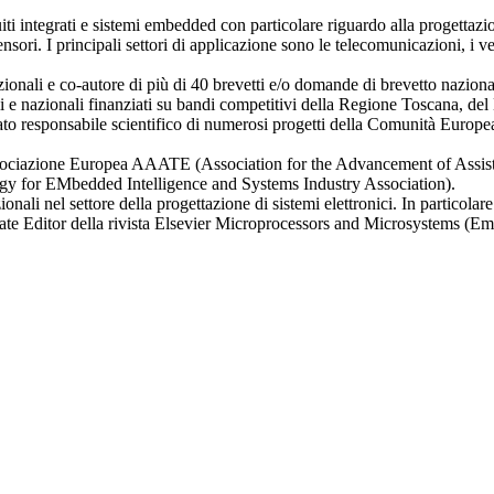
cuiti integrati e sistemi embedded con particolare riguardo alla progettaz
ri. I principali settori di applicazione sono le telecomunicazioni, i veicol
zionali e co-autore di più di 40 brevetti e/o domande di brevetto naziona
ali e nazionali finanziati su bandi competitivi della Regione Toscana, del
tato responsabile scientifico di numerosi progetti della Comunità Europea
Associazione Europea AAATE (Association for the Advancement of Assisti
 EMbedded Intelligence and Systems Industry Association).
onali nel settore della progettazione di sistemi elettronici. In partico
e Editor della rivista Elsevier Microprocessors and Microsystems (Em