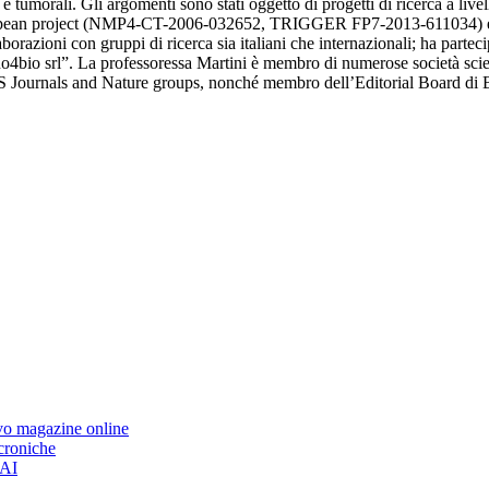
e e tumorali. Gli argomenti sono stati oggetto di progetti di ricerca a
opean project (NMP4-CT-2006-032652, TRIGGER FP7-2013-611034) e di o
orazioni con gruppi di ricerca sia italiani che internazionali; ha partecip
4bio srl”. La professoressa Martini è membro di numerose società scient
 Journals and Nature groups, nonché membro dell’Editorial Board di B
ovo magazine online
 croniche
’AI