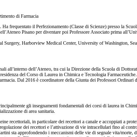
rtimento di Farmacia
. Ha frequentato il Perfezionamento (Classe di Scienze) presso la Scuola
nell’Ateneo Pisano per diventare poi Professore Associato prima all’Uni
cal Surgery, Harborview Medical Center, University of Washington, Sea
nali all’interno dell’Ateneo, tra cui la Direzione della Scuola di Dottora
a Presidenza del Corso di Laurea in Chimica e Tecnologia Farmaceutich
Farmacia. Dal 2016 è coordinatore della Giunta dei Professori Ordinari 
 principalmente gli insegnamenti fondamentali dei corsi di laurea in Chi
cializzazione di area sanitaria.
eine recettoriali, in particolare dei recettori a canale e accoppiati a prot
olazione dei recettori e l’attivazione di vie intracellulari fino al contr
artini sta approfondendo i meccanismi delle vie di segnale vita/morte, d