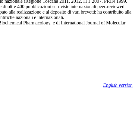
 livello nazionale (Regione Toscana 2011, 2012, ITT 2007, PRIN 1999,
ltre 400 pubblicazioni su riviste internazionali peer-reviewed.
ato alla realizzazione e al deposito di vari brevetti; ha contribuito alla
ifiche nazionali e internazionali.
iochemical Pharmacology, e di International Journal of Molecular
English version