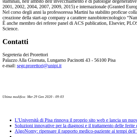
staminali, nell’ambito dell’invecchiamento e di patologie degenerativ
2001, 2002, 2004, 2007, 2009, 2015) e internazionale (Granted Eur
Nel corso degli anni la professoressa Martini ha stabilito proficue collab
creazione della start-up company a carattere nanobiotecnologico “Nano
È anche membro dei referee panel di ACS publication, Elsevier, PLOS
Science.
Contatti
Segreteria dei Prorettori
Palazzo Alla Giornata, Lungarno Pacinotti 43 - 56100 Pisa
e-mail:
segr.prorettori@unipi.it
Ultima modifica: Mer 29 Gen 2020 - 09:03
News
L'Università di Pisa rinnova il proprio sito web e lancia un nu
Soluzioni innovative per la diagnosi e il trattamento delle ferite
AlgoNomy: ripensare il rapporto medico-paziente ai tempi dell