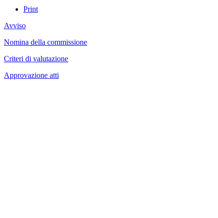
Print
Avviso
Nomina della commissione
Criteri di valutazione
Approvazione atti
Albo ufficiale
CUG - Comitato Unico di Garanzia
Whistleblowing
Energy Management
Amministrazione trasparente
Elezioni
News