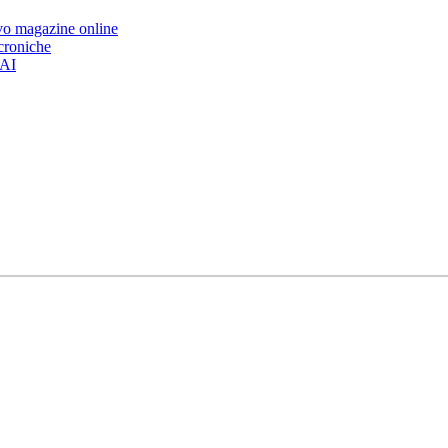
ovo magazine online
 croniche
’AI