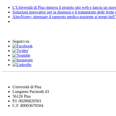
L'Università di Pisa rinnova il proprio sito web e lancia un nu
Soluzioni innovative per la diagnosi e il trattamento delle ferite
AlgoNomy: ripensare il rapporto medico-paziente ai tempi dell
Eventi
Seguici su
Università di Pisa
Lungarno Pacinotti 43
56126 Pisa
P.I. 00286820501
C.F. 80003670504