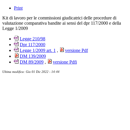
Print
Kit di lavoro per le commissioni giudicatrici delle procedure di
valutazione comparativa bandite ai sensi del dpr 117/2000 e della
Legge 1/2009
Legge 210/98
Dpr 117/2000
Legge 1/2009 art. 1
,
versione Pdf
DM 139/2009
DM 89/2009
,
versione Pdf
i
Ultima modifica: Gio 01 Dic 2022 - 14:44
Albo ufficiale
CUG - Comitato Unico di Garanzia
Whistleblowing
Energy Management
Amministrazione trasparente