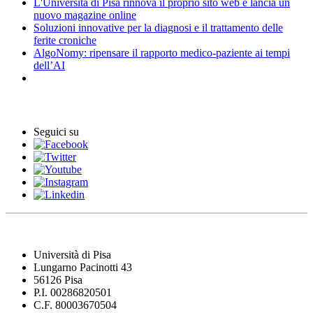
L'Università di Pisa rinnova il proprio sito web e lancia un
nuovo magazine online
Soluzioni innovative per la diagnosi e il trattamento delle
ferite croniche
AlgoNomy: ripensare il rapporto medico-paziente ai tempi
dell’AI
Eventi
Seguici su
Università di Pisa
Lungarno Pacinotti 43
56126 Pisa
P.I. 00286820501
C.F. 80003670504