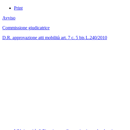
Print
Avviso
Commissione giudicatrice
D.R. approvazione atti mobilità art. 7 c. 5 bis L.240/2010
Albo ufficiale
CUG - Comitato Unico di Garanzia
Whistleblowing
Energy Management
Amministrazione trasparente
Elezioni
News