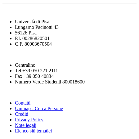
Università di Pisa
Lungarno Pacinotti 43
56126 Pisa
P.I. 00286820501
C.F. 80003670504
Centralino
Tel +39 050 221 2111
Fax +39 050 40834
Numero Verde Studenti 800018600
Contatti
Unimap - Cerca Persone
Crediti
Privacy Policy
Note legali
Elenco siti tematici