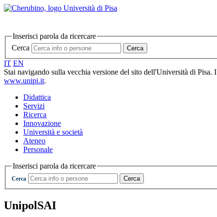
Inserisci parola da ricercare
Cerca
Cerca
IT
EN
Stai navigando sulla vecchia versione del sito dell'Università di Pisa. 
www.unipi.it
.
Didattica
Servizi
Ricerca
Innovazione
Università e società
Ateneo
Personale
Inserisci parola da ricercare
Cerca
Cerca
UnipolSAI