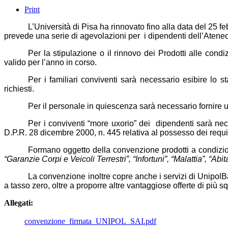
Print
L’Università di Pisa ha rinnovato fino alla data del 25 
prevede una serie di agevolazioni per i dipendenti dell’Ateneo,
Per la stipulazione o il rinnovo dei Prodotti alle cond
valido per l’anno in corso.
Per i familiari conviventi sarà necessario esibire lo s
richiesti.
Per il personale in quiescenza sarà necessario fornire un
Per i conviventi “more uxorio” dei dipendenti sarà nece
D.P.R. 28 dicembre 2000, n. 445 relativa al possesso dei requis
Formano oggetto della convenzione prodotti a condizio
“Garanzie Corpi e Veicoli Terrestri”, “Infortuni”, “Malattia”, “Abi
La convenzione inoltre copre anche i servizi di Unipol
a tasso zero, oltre a proporre altre vantaggiose offerte di più s
Allegati:
convenzione_firmata_UNIPOL_SAI.pdf