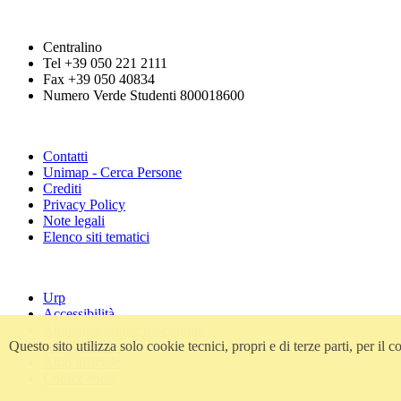
Centralino
Tel +39 050 221 2111
Fax +39 050 40834
Numero Verde Studenti 800018600
Contatti
Unimap - Cerca Persone
Crediti
Privacy Policy
Note legali
Elenco siti tematici
Urp
Accessibilità
Amministrazione trasparente
Questo sito utilizza solo cookie tecnici, propri e di terze parti, per i
Atti di notifica
Albo ufficiale
Codice etico