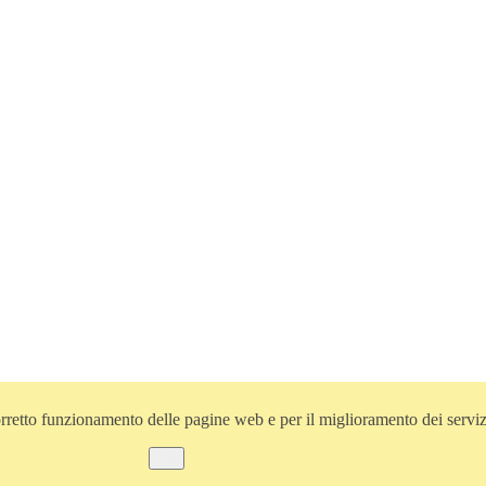
l corretto funzionamento delle pagine web e per il miglioramento dei servi
Ok