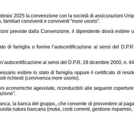
febbraio 2025 la convenzione con la società di assicurazioni Uni
 familiari conviventi e conviventi “more uxorio”.
izioni previste dalla Convenzione, il dipendente dovrà esibire 
tato di famiglia o fornire l’autocertificazione ai sensi del D.P
’autocertificazione ai sensi del D.P.R. 28 dicembre 2000, n. 445 
ssario esibire lo stato di famiglia oppure il certificato di re
iti richiesti (convivenza more uxorio).
ni economiche agevolate, riconducibili alle seguenti coperture
tazione”.
Banca, la banca del gruppo,, che consente di provvedere al pag
quisita natura bancaria (mutui, conti correnti, gestione risparmio, 