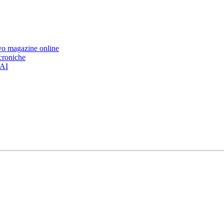
ovo magazine online
 croniche
’AI