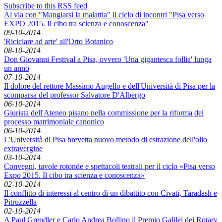
Subscribe to this RSS feed
Al via con "Mangiarsi la malattia" il ciclo di incontri "Pisa verso
EXPO 2015. Il cibo tra scienza e conoscenza"
09-10-2014
'Riciclare ad arte' all'Orto Botanico
08-10-2014
Don Giovanni Festival a Pisa, ovvero 'Una gigantesca follia' lunga
un anno
07-10-2014
Il dolore del rettore Massimo Augello e dell'Università di Pisa per la
scomparsa del professor Salvatore D'Albergo
06-10-2014
Giurista dell'Ateneo pisano nella commissione per la riforma del
processo matrimoniale canonico
06-10-2014
L'Università di Pisa brevetta nuovo metodo di estrazione dell'olio
extravergine
03-10-2014
Convegni, tavole rotonde e spettacoli teatrali per il ciclo «Pisa verso
Expo 2015. Il cibo tra scienza e conoscenza»
02-10-2014
Il conflitto di interessi al centro di un dibattito con Civati, Taradash e
Pitruzzella
02-10-2014
A Paul Grendler e Carlo Andrea Bollino il Premio Galilei dei Rotary