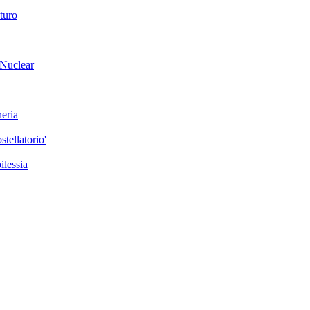
uturo
n Nuclear
neria
stellatorio'
ilessia