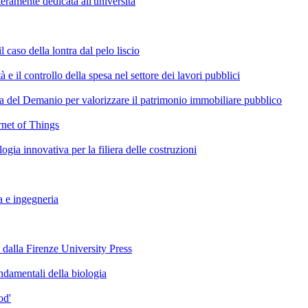
amente dedicata all'università
l caso della lontra dal pelo liscio
e il controllo della spesa nel settore dei lavori pubblici
del Demanio per valorizzare il patrimonio immobiliare pubblico
rnet of Things
ia innovativa per la filiera delle costruzioni
a e ingegneria
o dalla Firenze University Press
fondamentali della biologia
od'