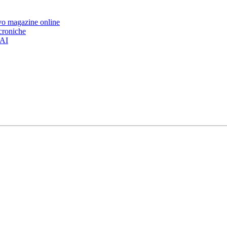
ovo magazine online
 croniche
’AI