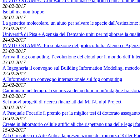
INVITO STAMPA: Con Banca Unipi nasce la prima banca online inter
28-02-2017
Isolati ma non troppo
28-02-2017
La genetica molecolare, un aiuto per salvare le specie dall’estinzione: i
27-02-2017
Università di Pisa e Agenzia del Demanio uniti per migliorare la qualità 
24-02-2017
INVITO STAMPA: Presentazione del protocollo tra Ateneo e Agenzia 
23-02-2017
Arriva il fog computing, l’evoluzione del cloud per il mondo dell’Inte
23-02-2017
A Ingegneria il convegno sul Building Information Modeling, metodolog
22-02-2017
A Informatica un convegno internazionale sul fog computing
22-02-2017
Camminare nel tempo: la sicurezza dei pedoni in un’indagine fra stori
21-02-2017
Sei nuovi progetti di ricerca finanziati dal MIT-Unipi Project
20-02-2017
A Pasquale Focarile il premio per la miglior tesi di dottorato assegant
16-02-2017
Create in laboratorio cellule artificiali che rispettano una delle leggi 
15-02-2017
Alla Gipsoteca di Arte Antica la presentazione del romanzo 'Killer Fo