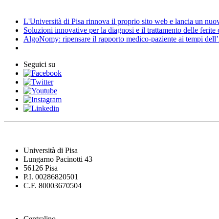
News
L'Università di Pisa rinnova il proprio sito web e lancia un nu
Soluzioni innovative per la diagnosi e il trattamento delle ferite
AlgoNomy: ripensare il rapporto medico-paziente ai tempi dell
Seguici su
Università di Pisa
Lungarno Pacinotti 43
56126 Pisa
P.I. 00286820501
C.F. 80003670504
Centralino