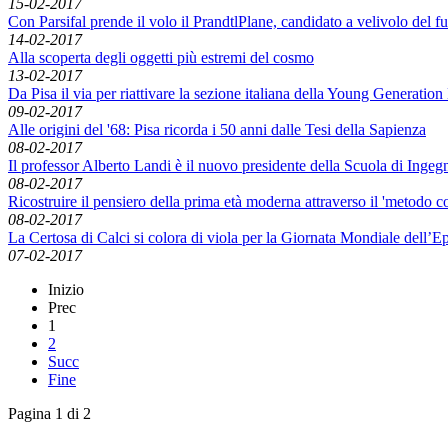
15-02-2017
Con Parsifal prende il volo il PrandtlPlane, candidato a velivolo del f
14-02-2017
Alla scoperta degli oggetti più estremi del cosmo
13-02-2017
Da Pisa il via per riattivare la sezione italiana della Young Generatio
09-02-2017
Alle origini del '68: Pisa ricorda i 50 anni dalle Tesi della Sapienza
08-02-2017
Il professor Alberto Landi è il nuovo presidente della Scuola di Ingeg
08-02-2017
Ricostruire il pensiero della prima età moderna attraverso il 'metodo co
08-02-2017
La Certosa di Calci si colora di viola per la Giornata Mondiale dell’Ep
07-02-2017
Inizio
Prec
1
2
Succ
Fine
Pagina 1 di 2