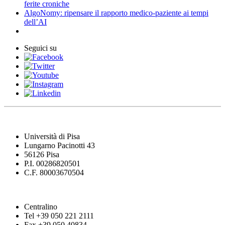
ferite croniche
AlgoNomy: ripensare il rapporto medico-paziente ai tempi
dell’AI
Seguici su
Università di Pisa
Lungarno Pacinotti 43
56126 Pisa
P.I. 00286820501
C.F. 80003670504
Centralino
Tel +39 050 221 2111
Fax +39 050 40834