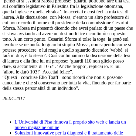
‘penso di sì’. Allora Mossa propose: ‘guardi, potrebbe fare una tesi
sul conflitto legislativo in Palestina fra la legislazione ottomana,
quella inglese e quella ebraica’. Io accettai e così feci la mia tesi di
laurea. Alla discussione, con Mossa, c’erano un altro professore di
cui non ricordo il nome e il presidente della commissione Cesarini
Sforza. Mossa mi presentò dicendo che avrei parlato di un paese che
si stava avviando ad avere un destino felice e continuò su questo
tono. A un certo punto, Cesarini Sforza si tolse la toga, la gettò sul
tavolo e se ne andò. Io guardai stupito Mossa, non sapendo come si
potesse procedere, e lui reagì a quello sguardo dicendo: ‘vabbé, si
farà in due, è lo stesso’. Così continuammo la discussione della tesi
di laurea e alla fine lui mi propose: ‘guardi 110 non glielo posso
dare, si accontenta di 105?’. ‘Anche troppo’, replicai io. E lui:
‘allora le darò 103!’. Accettai felice”.
“Questi - concluse Elio Toaff - sono ricordi che non si possono
cancellare e che si conservano per tutta la vita, finendo per far parte
della stessa personalità di un individuo”.
26-04-2017
News
L'Università di Pisa rinnova il proprio sito web e lancia un
nuovo magazine online
Soluzioni innovative per la diagnosi e il trattamento delle