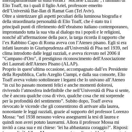
interdipartimentale di studi ebraici “Michele Luzzati”; i familiari di
Elio Toaff, tra i quali il figlio Ariel, professore emerito
dell’Università Bar-Ilan di Ramat Gan (Tel Aviv).
Oltre a sintetizzare gli aspetti peculiari della luminosa biografia e
della straordinaria personalità di Elio Toaff, che è stato tra i
principali punti di riferimento dell’ebraismo italiano contemporaneo,
improntando tutta la sua vita al dialogo tra i popoli e le religioni,
nonché all’affermazione della pace, la targa ricorda il rapporto che
l’ex Rabbino Capo di Roma aveva con l’Ateneo pisano. Egli si era
infatti laureato in Giurisprudenza all'Università di Pisa nel 1939, nel
clima introdotto dalle leggi razziali, e aveva ricevuto nel 2006 il
"Campano d'Oro", il prestigioso riconoscimento dell'Associazione
dei Laureati dell'Ateneo Pisano (ALAP).
Proprio in quest’ultima occasione, accompagnato dall’ex Presidente
della Repubblica, Carlo Azeglio Ciampi, e dalla sua consorte, Elio
Toaff aveva voluto sottolineare i legami che lo univano all’Ateneo
“in cui ho passato momenti felici e anche momenti dolorosi,
rivivendo l’atmosfera indefinibile che nell’Università di Pisa si sente,
che è ancora qualche cosa di vivo, qualche cosa che mi sorprende
per la profondità del sentimento”. Subito dopo, Toaff aveva
rievocato le vicende che gli consentirono di arrivare alla laurea,
nonostante le leggi razziali, grazie al supporto del professor Lorenzo
Mossa: “nel 1938 nessuno voleva assegnarmi la tesi di laurea e
quindi non avrei potuto laurearmi. Allora il professor Mossa mi
invitò a casa sua e mi chiese: ‘lei ha abbastanza coraggio?’. Risposi: