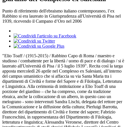
Punto di riferimento dell'ebraismo italiano contemporaneo, l’ex
Rabbino si era laureato in Giurisprudenza all'Università di Pisa nel
1939, ricevendo il Campano d’Oro nel 2006
"Elio Toaff / (1915-2015) / Rabbino Capo di Roma / maestro e
studioso / combattente per la libertà / uomo di pace e di dialogo / si è
laureato all'Università di Pisa / il 5 luglio 1939". Recita così la targa
apposta mercoledì 26 aprile nel Complesso ex Salesiani, all’interno
del campus umanistico che si affaccia su via Santa Maria tra i
dipartimenti di Civiltà e forme del Sapere e di Filologia, Letteratura
e Linguistica. Alla cerimonia di intitolazione a Elio Toaff di una
porzione del giardino – che ha compreso, come da tradizione
ebraica, anche la collocazione di un albero, in questo caso un
melograno - sono intervenuti Sandra Lischi, delegata del rettore per
la Comunicazione e la diffusione della cultura; Pierluigi Barrotta,
direttore del dipartimento di Civiltà e forme del sapere; Fabrizio
Franceschini, in rappresentanza del Dipartimento di Filologia,
letteratura e linguistica; Alessandra Veronese, direttore del Centro