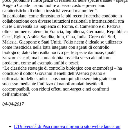
poco probabile l’insorgenza di resistenza nelle specie trattate - spiega
Angelo Canale – sono inoltre a basso costo e presentano
caratteristiche di ridotta tossicità verso i mammiferi”.
In particolare, come dimostrano le più recenti ricerche condotte in
collaborazione con diverse istituzioni nazionali e internazionali (tra
cui le Università La Sapienza di Roma, di Camerino e di Padova,
oltre a numerosi atenei in Francia, Inghilterra, Germania, Repubblica
Ceca, Egitto, Arabia Saudita, Iran, Cina, India, Corea del Sud,
Malesia, Giappone e Stati Uniti), l’olio neem è ideale se utilizzato
come insetticida nella lotta integrata con agenti di controllo
biologico, dato che risulta nocivo per le specie dannose, quali
zanzare e acari, ma ha una ridotta tossicità verso alcuni loro
predatori, come ad esempio anfibi e pesci.
“Le classiche strategie di controllo biologico con entomofagi – ha
concluso il dottor Giovanni Benelli dell’Ateneo pisano e
cofirmatario dello studio – possono quindi essere integrate con
successo mediante l’utilizzo di nanoformulati insetticidi
ecocompatibili, con ridotti effetti non-target e nei confronti
dell’ambiente.”
04-04-2017
News
L'Università di Pisa rinnova il proprio sito web e lancia un