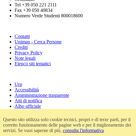
Tel +39 050 221 2111
Fax +39 050 40834
Numero Verde Studenti 800018600
Contatti
Unimap - Cerca Persone
Crediti
Privacy Policy
Note legali
Elenco siti tematici
Urp
Accessibilità
Amministrazione trasparente
Atti di notifica
Albo ufficiale
Codice etico
Questo sito utilizza solo cookie tecnici, propri e di terze parti, per il
corretto funzionamento delle pagine web e per il miglioramento dei
servizi. Se vuoi saperne di più,
consulta l'informativa