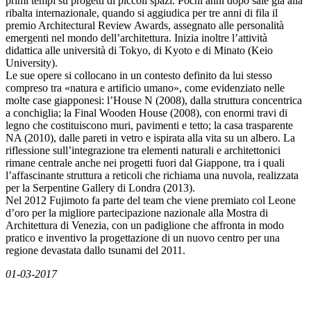
primi tempi su progetti di piccoli spazi. Pochi anni dopo sale già alla
ribalta internazionale, quando si aggiudica per tre anni di fila il
premio Architectural Review Awards, assegnato alle personalità
emergenti nel mondo dell’architettura. Inizia inoltre l’attività
didattica alle università di Tokyo, di Kyoto e di Minato (Keio
University).
Le sue opere si collocano in un contesto definito da lui stesso
compreso tra «natura e artificio umano», come evidenziato nelle
molte case giapponesi: l’House N (2008), dalla struttura concentrica
a conchiglia; la Final Wooden House (2008), con enormi travi di
legno che costituiscono muri, pavimenti e tetto; la casa trasparente
NA (2010), dalle pareti in vetro e ispirata alla vita su un albero. La
riflessione sull’integrazione tra elementi naturali e architettonici
rimane centrale anche nei progetti fuori dal Giappone, tra i quali
l’affascinante struttura a reticoli che richiama una nuvola, realizzata
per la Serpentine Gallery di Londra (2013).
Nel 2012 Fujimoto fa parte del team che viene premiato col Leone
d’oro per la migliore partecipazione nazionale alla Mostra di
Architettura di Venezia, con un padiglione che affronta in modo
pratico e inventivo la progettazione di un nuovo centro per una
regione devastata dallo tsunami del 2011.
01-03-2017
News