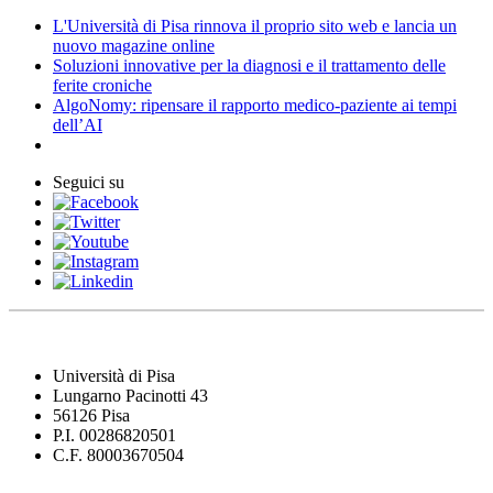
L'Università di Pisa rinnova il proprio sito web e lancia un
nuovo magazine online
Soluzioni innovative per la diagnosi e il trattamento delle
ferite croniche
AlgoNomy: ripensare il rapporto medico-paziente ai tempi
dell’AI
Seguici su
Università di Pisa
Lungarno Pacinotti 43
56126 Pisa
P.I. 00286820501
C.F. 80003670504