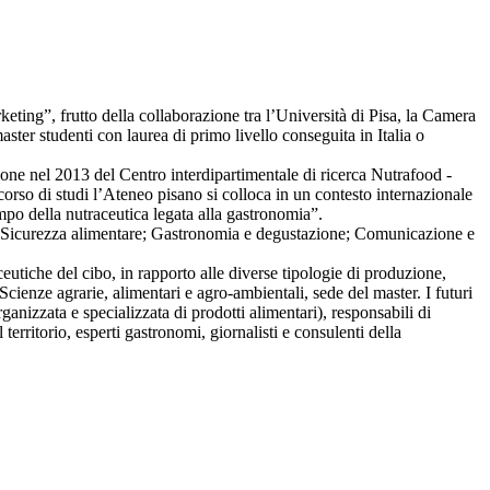
ting”, frutto della collaborazione tra l’Università di Pisa, la Camera
er studenti con laurea di primo livello conseguita in Italia o
tuzione nel 2013 del Centro interdipartimentale di ricerca Nutrafood -
orso di studi l’Ateneo pisano si colloca in un contesto internazionale
ampo della nutraceutica legata alla gastronomia”.
ute; Sicurezza alimentare; Gastronomia e degustazione; Comunicazione e
ceutiche del cibo, in rapporto alle diverse tipologie di produzione,
ienze agrarie, alimentari e agro-ambientali, sede del master. I futuri
rganizzata e specializzata di prodotti alimentari), responsabili di
erritorio, esperti gastronomi, giornalisti e consulenti della