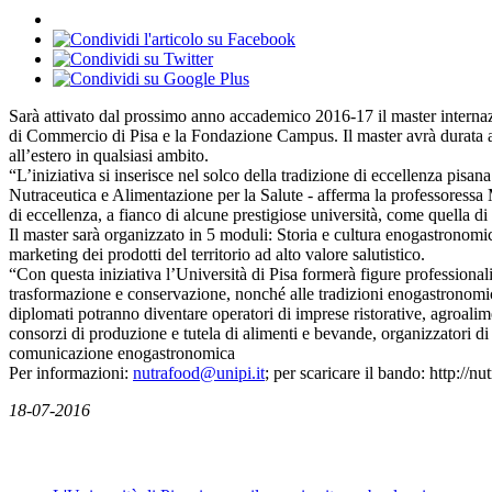
Sarà attivato dal prossimo anno accademico 2016-17 il master internaz
di Commercio di Pisa e la Fondazione Campus. Il master avrà durata ann
all’estero in qualsiasi ambito.
“L’iniziativa si inserisce nel solco della tradizione di eccellenza pisan
Nutraceutica e Alimentazione per la Salute - afferma la professoressa 
di eccellenza, a fianco di alcune prestigiose università, come quella d
Il master sarà organizzato in 5 moduli: Storia e cultura enogastronomi
marketing dei prodotti del territorio ad alto valore salutistico.
“Con questa iniziativa l’Università di Pisa formerà figure professionali
trasformazione e conservazione, nonché alle tradizioni enogastronomiche
diplomati potranno diventare operatori di imprese ristorative, agroalimen
consorzi di produzione e tutela di alimenti e bevande, organizzatori di 
comunicazione enogastronomica
Per informazioni:
nutrafood@unipi.it
; per scaricare il bando: http://
18-07-2016
News