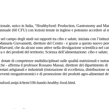
ionale, unico in Italia, “Healthyfood: Production, Gastronomy and Marke
uale (60 CFU) con lezioni tenute in inglese e potranno accedere al mast
a nel campo degli studi sui rapporti tra cibo e salute, iniziata con l’isti
Manuela Giovannetti, direttore del Centro - e grazie a questo nuovo perc
i Harvard, che da alcuni sono attive nella divulgazione scientifica nel c
ca e dei prodotti del territorio; Scienza dell’alimentazione: cibo e sal
 dotate di competenze multidisciplinari sulle qualità nutrizionali e nutra
 - afferma il professor Rossano Massai, direttore del dipartimento di Sc
tari artigianali e industriali (ristorazione di eccellenza, distribuzione o
eventi enogastronomici e di promozione dei prodotti agro-alimentari del t
nutrafood.unipi.it/item/106-bando-healthy-food.html.