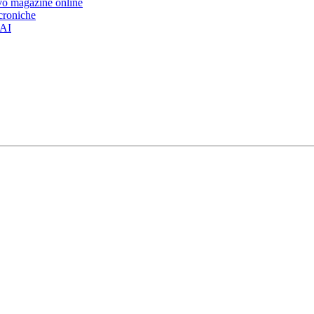
ovo magazine online
 croniche
’AI