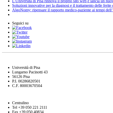
L'Università di Pisa rinnova il proprio sito web e lancia un nu
Soluzioni innovative per la diagnosi e il trattamento delle ferite
AlgoNomy: ripensare il rapporto medico-paziente ai tempi dell
Seguici su
Università di Pisa
Lungarno Pacinotti 43
56126 Pisa
P.I. 00286820501
C.F. 80003670504
Centralino
Tel +39 050 221 2111
Fax +39 050 40834