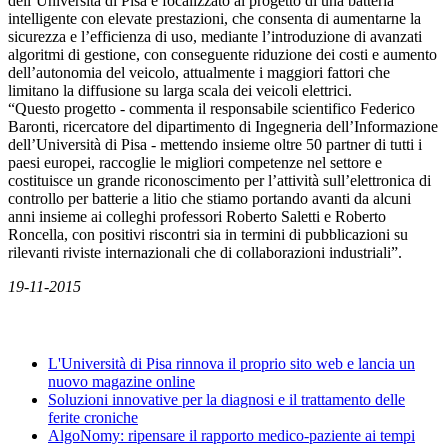
dell’Università di Pisa è focalizzato al progetto di una batteria
intelligente con elevate prestazioni, che consenta di aumentarne la
sicurezza e l’efficienza di uso, mediante l’introduzione di avanzati
algoritmi di gestione, con conseguente riduzione dei costi e aumento
dell’autonomia del veicolo, attualmente i maggiori fattori che
limitano la diffusione su larga scala dei veicoli elettrici.
“Questo progetto - commenta il responsabile scientifico Federico
Baronti, ricercatore del dipartimento di Ingegneria dell’Informazione
dell’Università di Pisa - mettendo insieme oltre 50 partner di tutti i
paesi europei, raccoglie le migliori competenze nel settore e
costituisce un grande riconoscimento per l’attività sull’elettronica di
controllo per batterie a litio che stiamo portando avanti da alcuni
anni insieme ai colleghi professori Roberto Saletti e Roberto
Roncella, con positivi riscontri sia in termini di pubblicazioni su
rilevanti riviste internazionali che di collaborazioni industriali”.
19-11-2015
News
L'Università di Pisa rinnova il proprio sito web e lancia un
nuovo magazine online
Soluzioni innovative per la diagnosi e il trattamento delle
ferite croniche
AlgoNomy: ripensare il rapporto medico-paziente ai tempi