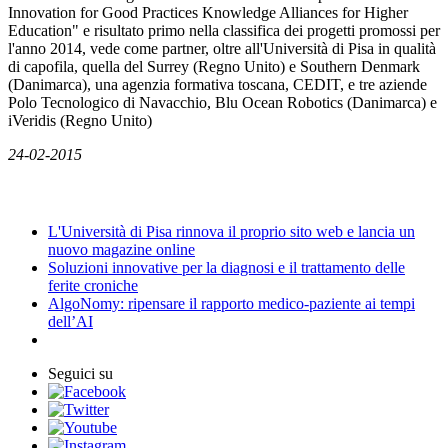
Innovation for Good Practices Knowledge Alliances for Higher
Education" e risultato primo nella classifica dei progetti promossi per
l'anno 2014, vede come partner, oltre all'Università di Pisa in qualità
di capofila, quella del Surrey (Regno Unito) e Southern Denmark
(Danimarca), una agenzia formativa toscana, CEDIT, e tre aziende
Polo Tecnologico di Navacchio, Blu Ocean Robotics (Danimarca) e
iVeridis (Regno Unito)
24-02-2015
News
L'Università di Pisa rinnova il proprio sito web e lancia un
nuovo magazine online
Soluzioni innovative per la diagnosi e il trattamento delle
ferite croniche
AlgoNomy: ripensare il rapporto medico-paziente ai tempi
dell’AI
Seguici su