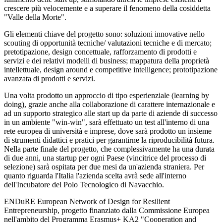
crescere più velocemente e a superare il fenomeno della cosiddetta
"Valle della Morte".
Gli elementi chiave del progetto sono: soluzioni innovative nello
scouting di opportunità tecniche/ valutazioni tecniche e di mercato;
pretotipazione, design concettuale, rafforzamento di prodotti e
servizi e dei relativi modelli di business; mappatura della proprietà
intellettuale, design around e competitive intelligence; prototipazione
avanzata di prodotti e servizi.
Una volta prodotto un approccio di tipo esperienziale (learning by
doing), grazie anche alla collaborazione di carattere internazionale e
ad un supporto strategico alle start up da parte di aziende di successo
in un ambiente "win-win", sarà effettuato un test all'interno di una
rete europea di università e imprese, dove sarà prodotto un insieme
di strumenti didattici e pratici per garantirne la riproducibilità futura.
Nella parte finale del progetto, che complessivamente ha una durata
di due anni, una startup per ogni Paese (vincitrice del processo di
selezione) sarà ospitata per due mesi da un'azienda straniera. Per
quanto riguarda l'Italia l'azienda scelta avrà sede all'interno
dell'Incubatore del Polo Tecnologico di Navacchio.
ENDuRE European Network of Design for Resilient
Entrepreneurship, progetto finanziato dalla Commissione Europea
nell'ambito del Programma Erasmus+ KA2 "Cooperation and